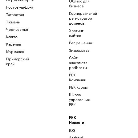
Облако для
бизнеса
Ростов-на-Дону
Корпоративный
Татарстан
регистратор
Тюмень
доменов
Черноземье
Хостинг
сайтов
Кавказ
Рег.решения
Карелия
Знакомства
Мурманск
Сайт
Приморский
знакомств
край
podbor.ru
РБК
Компании
РБК Курсы
Школа
управления
РБК
РБК
Новости
iOS
Android