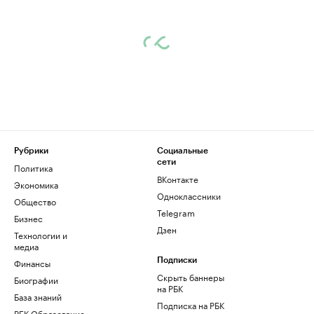
Рубрики
Социальные
сети
Политика
ВКонтакте
Экономика
Одноклассники
Общество
Telegram
Бизнес
Дзен
Технологии и
медиа
Финансы
Подписки
Скрыть баннеры
Биографии
на РБК
База знаний
Подписка на РБК
РБК Образование