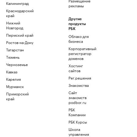
Размещение
Калининград
рекламы
Краснодарский
край
Другие
Нижний
продукты
Новгород
РБК
Пермский край
Облако для
бизнеса
Ростов-на-Дону
Корпоративный
Татарстан
регистратор
Тюмень
доменов
Черноземье
Хостинг
сайтов
Кавказ
Рег.решения
Карелия
Знакомства
Мурманск
Сайт
Приморский
знакомств
край
podbor.ru
РБК
Компании
РБК Курсы
Школа
управления