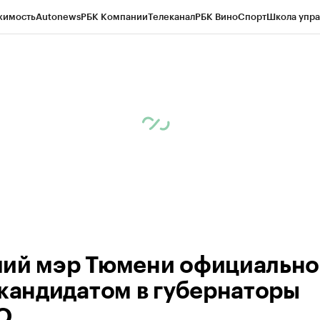
жимость
Autonews
РБК Компании
Телеканал
РБК Вино
Спорт
Школа упра
ипто
РБК Бизнес-среда
Дискуссионный клуб
Исследования
Кредитные 
Экономика
Бизнес
Технологии и медиа
Финансы
Рынок наличной валю
ий мэр Тюмени официально
 кандидатом в губернаторы
О