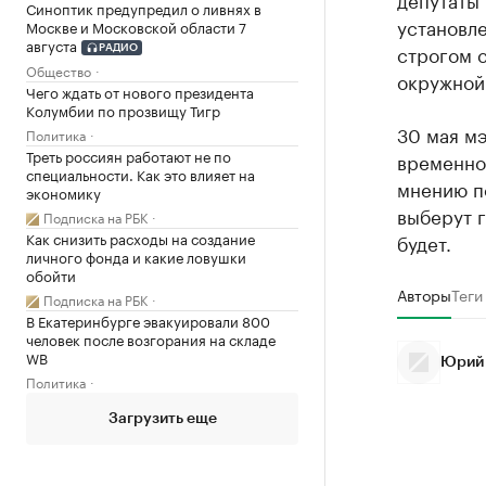
Синоптик предупредил о ливнях в
установле
Москве и Московской области 7
августа
строгом с
РАДИО
Общество
окружной
Чего ждать от нового президента
Колумбии по прозвищу Тигр
30 мая м
Политика
Треть россиян работают не по
временно
специальности. Как это влияет на
мнению по
экономику
выберут 
Подписка на РБК
Как снизить расходы на создание
будет.
личного фонда и какие ловушки
обойти
Авторы
Теги
Подписка на РБК
В Екатеринбурге эвакуировали 800
человек после возгорания на складе
WB
Юрий
Политика
Загрузить еще