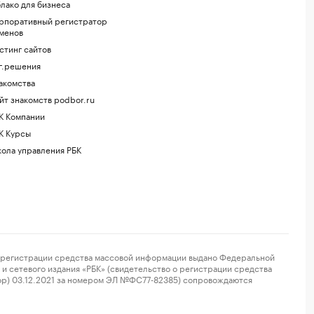
лако для бизнеса
рпоративный регистратор
менов
стинг сайтов
г.решения
акомства
йт знакомств podbor.ru
К Компании
К Курсы
ола управления РБК
регистрации средства массовой информации выдано Федеральной
и сетевого издания «РБК» (свидетельство о регистрации средства
ор) 03.12.2021 за номером ЭЛ №ФС77-82385) сопровождаются