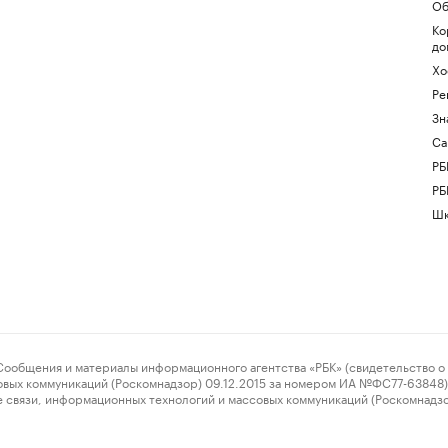
Об
Ко
до
Хо
Ре
Зн
Са
РБ
РБ
Шк
ения и материалы информационного агентства «РБК» (свидетельство о 
овых коммуникаций (Роскомнадзор) 09.12.2015 за номером ИА №ФС77-63848) 
 связи, информационных технологий и массовых коммуникаций (Роскомнадз