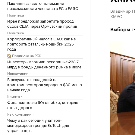
Пашинян заявил о понимании
невозможности членства в ЕС и ЕАЭС
Владимир Пу
Политика
ХМАО
Иран предложил запретить проход
судов США через Ормузский пролив
Выборы г
Политика
Корпоративный налог в ОАЭ: как не
повторить фатальные ошибки 2025
года
Подписка на РБК
Инвесторы вложили рекордные ₽33,7
млрд в фонды денежного рынка в июле
Инвестиции
В результате нападений на
криптоинвесторов украдено $30 млн с
начала года
Крипто
Финансы после 60: ошибки, которые
стоят дорого
РБК Компании
Чему и как сегодня учат топ-
менеджеров: тренды EdTech для
управленцев