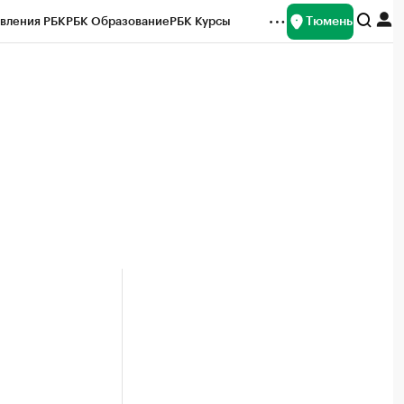
Тюмень
вления РБК
РБК Образование
РБК Курсы
рейтинги
Франшизы
Газета
Спецпроекты СПб
ты