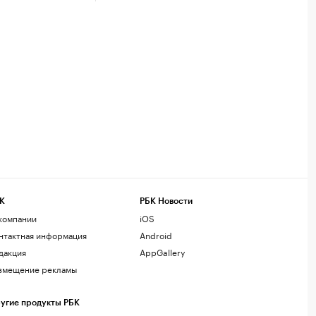
К
РБК Новости
компании
iOS
нтактная информация
Android
дакция
AppGallery
змещение рекламы
угие продукты РБК