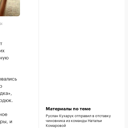
о:
т
их
жную
овались
р
дка»,
рдюк.
Материалы по теме
ное
Руслан Кухарук отправил в отставку
ры, и
чиновника из команды Натальи
Комаровой