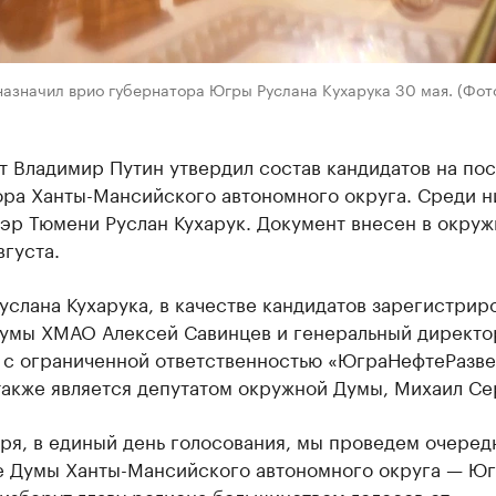
азначил врио губернатора Югры Руслана Кухарука 30 мая. (Фот
 Владимир Путин утвердил состав кандидатов на пос
ора Ханты-Мансийского автономного округа. Среди н
эр Тюмени Руслан Кухарук. Документ внесен в окру
вгуста.
слана Кухарука, в качестве кандидатов зарегистрир
Думы ХМАО Алексей Савинцев и генеральный директо
 с ограниченной ответственностью «ЮграНефтеРазве
также является депутатом окружной Думы, Михаил Се
ря, в единый день голосования, мы проведем очеред
е Думы Ханты-Мансийского автономного округа — Юг
изберут главу региона большинством голосов от