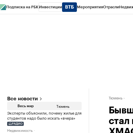
Подписка на РБК
Инвестиции
Мероприятия
Отрасли
Недви
РБК Life
Тренды
Визионеры
Национальные проекты
Город
Стиль
Кр
Конференции СПб
Спецпроекты
Проверка контрагентов
Политика
Тюмень
Все новости
Тюмень
Весь мир
Бывш
Эксперты объяснили, почему жилье для
студентов надо было искать «вчера»
стал
РАДИО
Недвижимость
ХМА