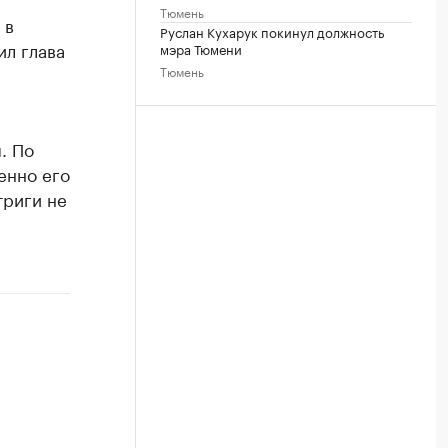
Тюмень
 в
Руслан Кухарук покинул должность
ил глава
мэра Тюмени
Тюмень
. По
енно его
триги не