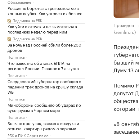
Образование
Россияне борются с тревожностью в
конных клубах. Как устроен их бизнес
Подписка на РБК
Президент н
Как уйти в отпуск и не вымотаться в
последнюю неделю перед ним
kremlin.ru)
Подписка на РБК
За ночь над Россией сбили более 200
Президент
дронов
губернат
Политика
бывший м
Что известно об атаках БПЛА на
регионы России. Главное к 7 августа
Думу 13 а
Политика
Свердловский губернатор сообщил о
Помимо Ру
падении трех дронов на крышу склада
WB
депутат 
Политика
общества
Минобороны сообщило об ударах по
который 
сухогрузам в Черном море
Политика
«8 сентяб
Больше прогулок, свежего воздуха и
отдыха: квартиры рядом с парками
заседани
РБК и ПИК Серия плюс
депутаты 