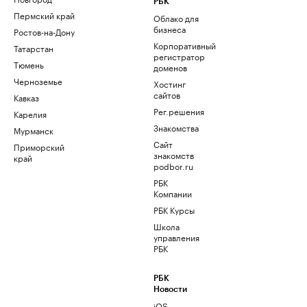
РБК
Пермский край
Облако для
бизнеса
Ростов-на-Дону
Корпоративный
Татарстан
регистратор
Тюмень
доменов
Черноземье
Хостинг
сайтов
Кавказ
Рег.решения
Карелия
Знакомства
Мурманск
Сайт
Приморский
знакомств
край
podbor.ru
РБК
Компании
РБК Курсы
Школа
управления
РБК
РБК
Новости
iOS