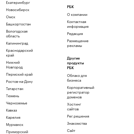
Екатеринбург
РБК
Новосибирск
О компании
Омск
Контактная
Башкортостан
информация
Вологодская
Редакция
область
Размещение
Калининград
рекламы
Краснодарский
край
Другие
Нижний
продукты
Новгород
РБК
Пермский край
Облако для
бизнеса
Ростов-на-Дону
Корпоративный
Татарстан
регистратор
Тюмень
доменов
Черноземье
Хостинг
сайтов
Кавказ
Рег.решения
Карелия
Знакомства
Мурманск
Сайт
Приморский