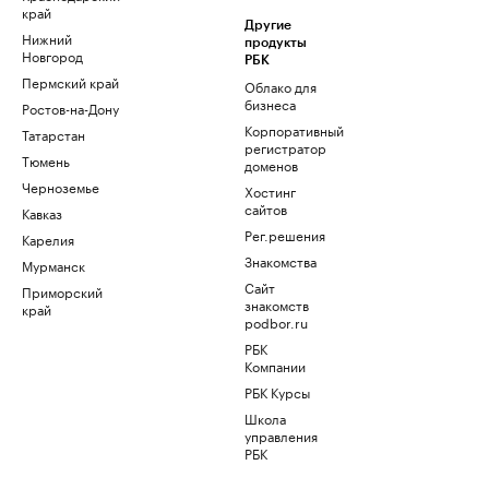
край
Другие
Нижний
продукты
Новгород
РБК
Пермский край
Облако для
бизнеса
Ростов-на-Дону
Корпоративный
Татарстан
регистратор
Тюмень
доменов
Черноземье
Хостинг
сайтов
Кавказ
Рег.решения
Карелия
Знакомства
Мурманск
Сайт
Приморский
знакомств
край
podbor.ru
РБК
Компании
РБК Курсы
Школа
управления
РБК