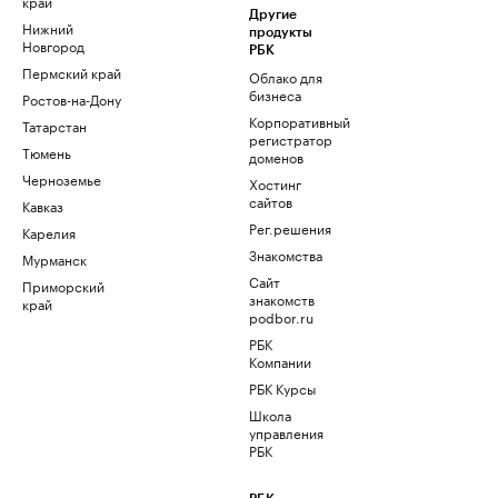
край
Другие
Нижний
продукты
Новгород
РБК
Пермский край
Облако для
бизнеса
Ростов-на-Дону
Корпоративный
Татарстан
регистратор
Тюмень
доменов
Черноземье
Хостинг
сайтов
Кавказ
Рег.решения
Карелия
Знакомства
Мурманск
Сайт
Приморский
знакомств
край
podbor.ru
РБК
Компании
РБК Курсы
Школа
управления
РБК