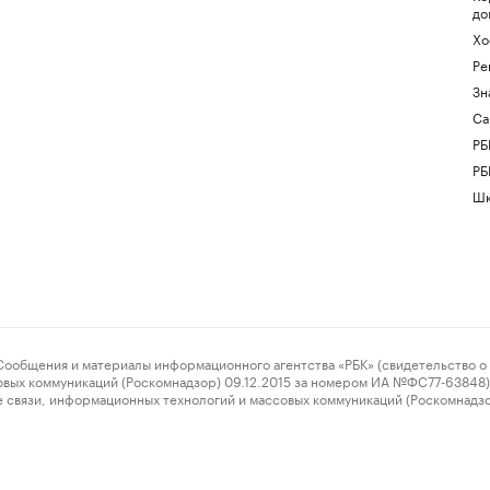
до
Хо
Ре
Зн
Са
РБ
РБ
Шк
ения и материалы информационного агентства «РБК» (свидетельство о 
овых коммуникаций (Роскомнадзор) 09.12.2015 за номером ИА №ФС77-63848) 
 связи, информационных технологий и массовых коммуникаций (Роскомнадз