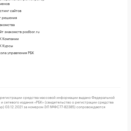
менов
стинг сайтов
г.решения
акомства
йт знакомств podbor.ru
К Компании
К Курсы
ола управления РБК
регистрации средства массовой информации выдано Федеральной
и сетевого издания «РБК» (свидетельство о регистрации средства
ор) 03.12.2021 за номером ЭЛ №ФС77-82385) сопровождаются