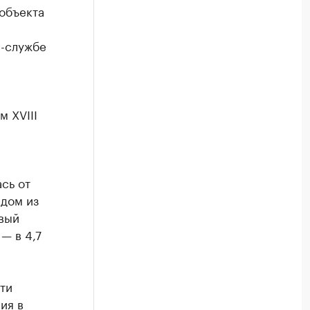
 объекта
с-службе
м XVIII
сь от
 дом из
овый
 — в 4,7
ти
ия в