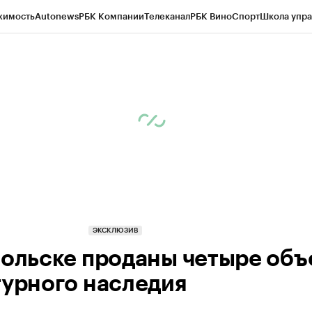
жимость
Autonews
РБК Компании
Телеканал
РБК Вино
Спорт
Школа упра
ипто
РБК Бизнес-среда
Дискуссионный клуб
Исследования
Кредитные 
Экономика
Бизнес
Технологии и медиа
Финансы
Рынок наличной валю
ЭКСКЛЮЗИВ
больске проданы четыре объ
турного наследия