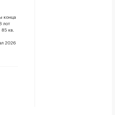
ы конца
В лот
 85 кв.
ал 2026