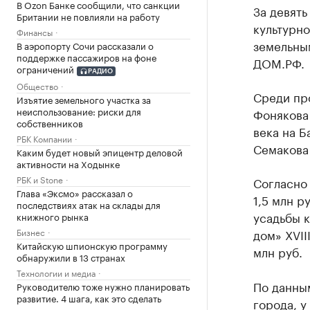
В Ozon Банке сообщили, что санкции
За девять
Британии не повлияли на работу
культурно
Финансы
земельны
В аэропорту Сочи рассказали о
поддержке пассажиров на фоне
ДОМ.РФ.
ограничений
РАДИО
Общество
Среди про
Изъятие земельного участка за
неиспользование: риски для
Фонякова 
собственников
века на Б
РБК Компании
Семакова 
Каким будет новый эпицентр деловой
активности на Ходынке
РБК и Stone
Согласно 
Глава «Эксмо» рассказал о
1,5 млн р
последствиях атак на склады для
усадьбы к
книжного рынка
Бизнес
дом» XVII
Китайскую шпионскую программу
млн руб.
обнаружили в 13 странах
Технологии и медиа
По данны
Руководителю тоже нужно планировать
развитие. 4 шага, как это сделать
города, у