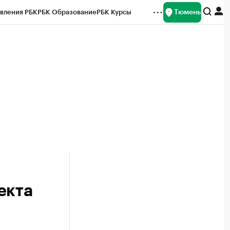
Тюмень
вления РБК
РБК Образование
РБК Курсы
рейтинги
Франшизы
Газета
Спецпроекты СПб
ты
екта