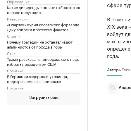
Образование
сфере тур
Какие дивиденды выплатит «Яндекс» за
первое полугодие
В Тюмени
Инвестиции
«Спартак» купил косовского форварда
XIX века 
Даку вопреки протестам фанатов
войдут дв
Спорт
м и приле
Почему трагедии не останавливают
альпинистов от похода в горы
определен
Стиль
года.
Трамп рассказал спонсорам, кого надо
избрать президентом США
Авторы
Теги
Политика
В Германии задержали украинца,
подозреваемого в шпионаже
Политика
Андре
Загрузить еще