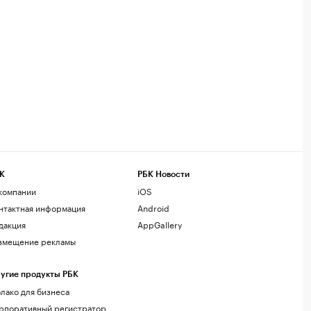
К
РБК Новости
компании
iOS
нтактная информация
Android
дакция
AppGallery
змещение рекламы
угие продукты РБК
лако для бизнеса
рпоративный регистратор