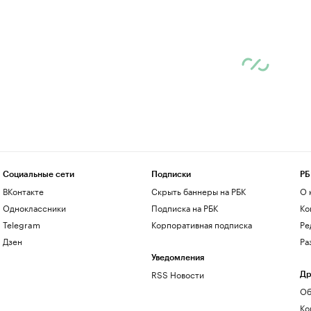
Социальные сети
Подписки
РБ
ВКонтакте
Скрыть баннеры на РБК
О 
Одноклассники
Подписка на РБК
Ко
Telegram
Корпоративная подписка
Ре
Дзен
Ра
Уведомления
RSS Новости
Др
Об
Ко