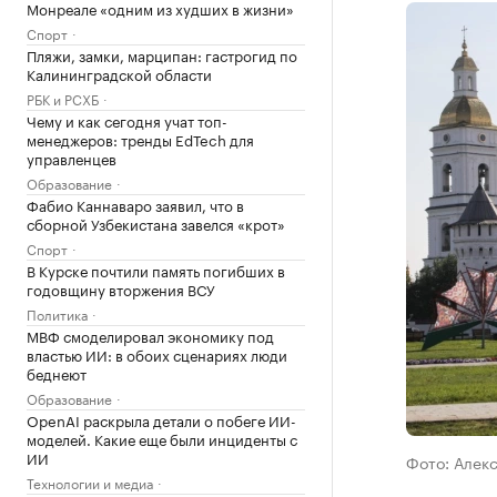
Монреале «одним из худших в жизни»
Спорт
Пляжи, замки, марципан: гастрогид по
Калининградской области
РБК и РСХБ
Чему и как сегодня учат топ-
менеджеров: тренды EdTech для
управленцев
Образование
Фабио Каннаваро заявил, что в
сборной Узбекистана завелся «крот»
Спорт
В Курске почтили память погибших в
годовщину вторжения ВСУ
Политика
МВФ смоделировал экономику под
властью ИИ: в обоих сценариях люди
беднеют
Образование
OpenAI раскрыла детали о побеге ИИ-
моделей. Какие еще были инциденты с
ИИ
Фото: Алек
Технологии и медиа