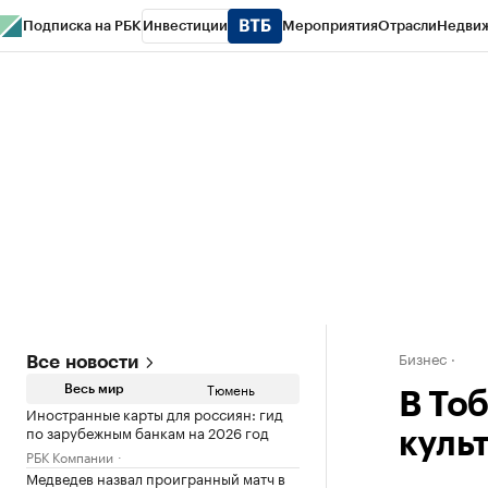
Подписка на РБК
Инвестиции
Мероприятия
Отрасли
Недви
РБК Life
Тренды
Визионеры
Национальные проекты
Город
Стиль
Кр
Конференции СПб
Спецпроекты
Проверка контрагентов
Политика
Бизнес
Все новости
Тюмень
Весь мир
В То
Иностранные карты для россиян: гид
по зарубежным банкам на 2026 год
куль
РБК Компании
Медведев назвал проигранный матч в