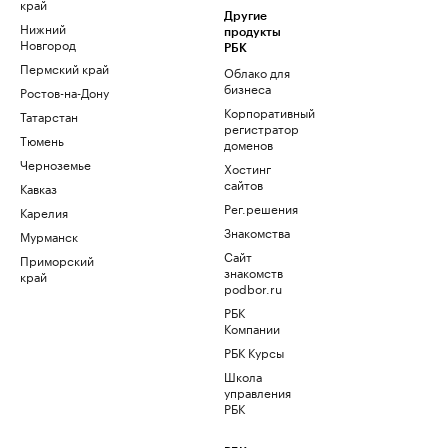
край
Другие
Нижний
продукты
Новгород
РБК
Пермский край
Облако для
бизнеса
Ростов-на-Дону
Корпоративный
Татарстан
регистратор
Тюмень
доменов
Черноземье
Хостинг
сайтов
Кавказ
Рег.решения
Карелия
Знакомства
Мурманск
Сайт
Приморский
знакомств
край
podbor.ru
РБК
Компании
РБК Курсы
Школа
управления
РБК