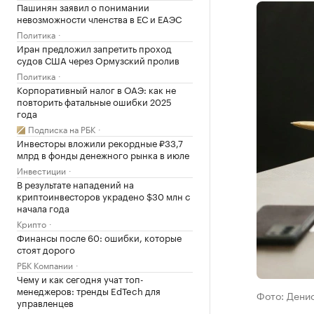
Пашинян заявил о понимании
невозможности членства в ЕС и ЕАЭС
Политика
Иран предложил запретить проход
судов США через Ормузский пролив
Политика
Корпоративный налог в ОАЭ: как не
повторить фатальные ошибки 2025
года
Подписка на РБК
Инвесторы вложили рекордные ₽33,7
млрд в фонды денежного рынка в июле
Инвестиции
В результате нападений на
криптоинвесторов украдено $30 млн с
начала года
Крипто
Финансы после 60: ошибки, которые
стоят дорого
РБК Компании
Чему и как сегодня учат топ-
менеджеров: тренды EdTech для
Фото: Дени
управленцев