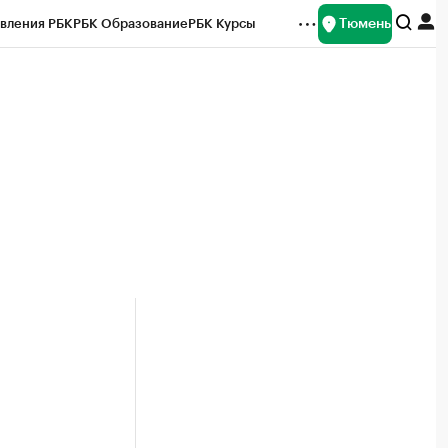
Тюмень
вления РБК
РБК Образование
РБК Курсы
рейтинги
Франшизы
Газета
Спецпроекты СПб
ты