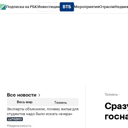
Подписка на РБК
Инвестиции
Мероприятия
Отрасли
Недви
РБК Life
Тренды
Визионеры
Национальные проекты
Город
Стиль
Кр
Конференции СПб
Спецпроекты
Проверка контрагентов
Политика
Тюмень
Все новости
Тюмень
Весь мир
Сраз
Эксперты объяснили, почему жилье для
студентов надо было искать «вчера»
госн
РАДИО
Недвижимость