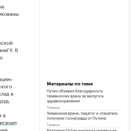
ые
икованы
рской
юмГУ. В
ю
ации»
Материалы по теме
ского
Путин объявил благодарность
клад в
тюменскому врачу за заслуги в
руд.
здравоохранении
Тюмень
Тюменские врачи, педагог и спасатель
я в
получили госнаграды от Путина
исвоил
Тюмень
нне
Владимир Путин наградил тюменские