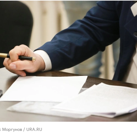
с Моргунов / URA.RU