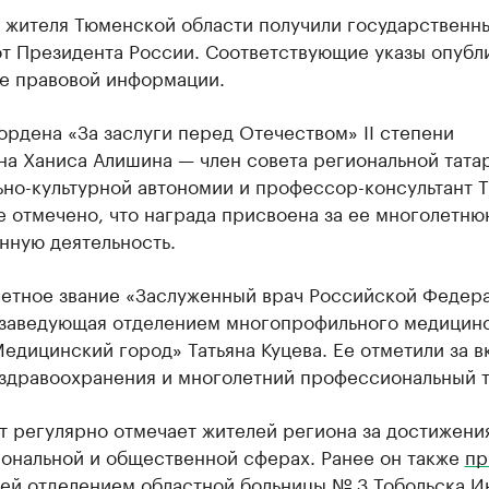
а жителя Тюменской области получили государственн
от Президента России. Соответствующие указы опубл
ле правовой информации.
рдена «За заслуги перед Отечеством» II степени
на Ханиса Алишина — член совета региональной тата
но-культурной автономии и профессор-консультант Т
 отмечено, что награда присвоена за ее многолетню
нную деятельность.
четное звание «Заслуженный врач Российской Федер
 заведующая отделением многопрофильного медицин
едицинский город» Татьяна Куцева. Ее отметили за в
 здравоохранения и многолетний профессиональный т
 регулярно отмечает жителей региона за достижени
ональной и общественной сферах. Ранее он также
пр
ей отделением областной больницы № 3 Тобольска И