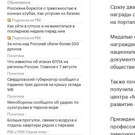
Образование
Сразу дв
Россияне борются с тревожностью в
конных клубах. Как устроен их бизнес
награды 
Подписка на РБК
на порта
Как уйти в отпуск и не вымотаться в
последнюю неделю перед ним
Медалью о
Подписка на РБК
награжде
За ночь над Россией сбили более 200
дронов
националь
Политика
документе
Что известно об атаках БПЛА на
обществе
регионы России. Главное к 7 августа
Политика
Свердловский губернатор сообщил о
Также по
падении трех дронов на крышу склада
получила
WB
центра «М
Политика
Минобороны сообщило об ударах по
развитие
сухогрузам в Черном море
Политика
Президент
Больше прогулок, свежего воздуха и
отдыха: квартиры рядом с парками
професси
РБК и ПИК Серия плюс
заведующ