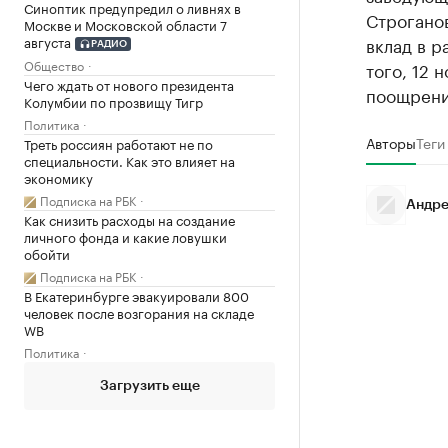
Синоптик предупредил о ливнях в
Строгано
Москве и Московской области 7
августа
вклад в р
РАДИО
Общество
того, 12 
Чего ждать от нового президента
поощрени
Колумбии по прозвищу Тигр
Политика
Авторы
Теги
Треть россиян работают не по
специальности. Как это влияет на
экономику
Подписка на РБК
Андре
Как снизить расходы на создание
личного фонда и какие ловушки
обойти
Подписка на РБК
В Екатеринбурге эвакуировали 800
человек после возгорания на складе
WB
Политика
Загрузить еще