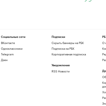
Социальные сети
Подписки
РБ
ВКонтакте
Скрыть баннеры на РБК
О 
Одноклассники
Подписка на РБК
Ко
Telegram
Корпоративная подписка
Ре
Дзен
Ра
Уведомления
RSS Новости
Др
Об
Ко
до
Хо
Ре
Зн