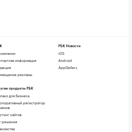
К
РБК Новости
компании
iOS
нтактная информация
Android
дакция
AppGallery
змещение рекламы
угие продукты РБК
лако для бизнеса
рпоративный регистратор
менов
стинг сайтов
г.решения
акомства