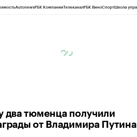
жимость
Autonews
РБК Компании
Телеканал
РБК Вино
Спорт
Школа упра
ипто
РБК Бизнес-среда
Дискуссионный клуб
Исследования
Кредитные 
Экономика
Бизнес
Технологии и медиа
Финансы
Рынок наличной валю
у два тюменца получили
аграды от Владимира Путина