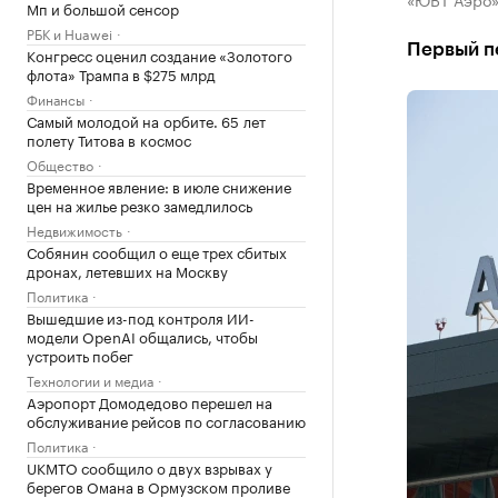
Мп и большой сенсор
РБК и Huawei
Первый пе
Конгресс оценил создание «Золотого
флота» Трампа в $275 млрд
Финансы
Самый молодой на орбите. 65 лет
полету Титова в космос
Общество
Временное явление: в июле снижение
цен на жилье резко замедлилось
Недвижимость
Собянин сообщил о еще трех сбитых
дронах, летевших на Москву
Политика
Вышедшие из-под контроля ИИ-
модели OpenAI общались, чтобы
устроить побег
Технологии и медиа
Аэропорт Домодедово перешел на
обслуживание рейсов по согласованию
Политика
UKMTO сообщило о двух взрывах у
берегов Омана в Ормузском проливе