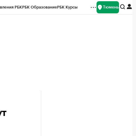
Тюмень
вления РБК
РБК Образование
РБК Курсы
рейтинги
Франшизы
Газета
Спецпроекты СПб
ты
ут