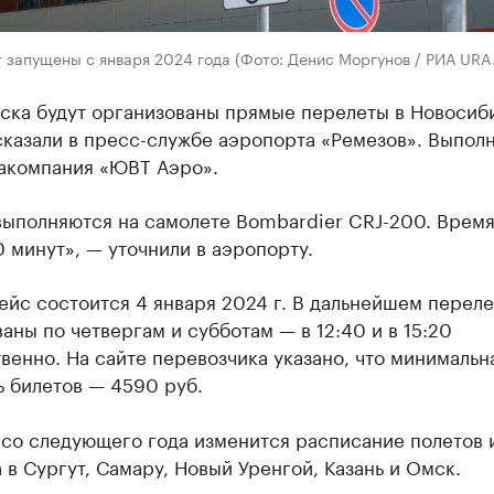
 запущены с января 2024 года (Фото: Денис Моргунов / РИА URA
ьска будут организованы прямые перелеты в Новосиб
казали в пресс-службе аэропорта «Ремезов». Выполн
иакомпания «ЮВТ Аэро».
выполняются на самолете Bombardier CRJ-200. Время
0 минут», — уточнили в аэропорту.
йс состоится 4 января 2024 г. В дальнейшем переле
аны по четвергам и субботам — в 12:40 и в 15:20
венно. На сайте перевозчика указано, что минимальн
ь билетов — 4590 руб.
 со следующего года изменится расписание полетов 
 в Сургут, Самару, Новый Уренгой, Казань и Омск.