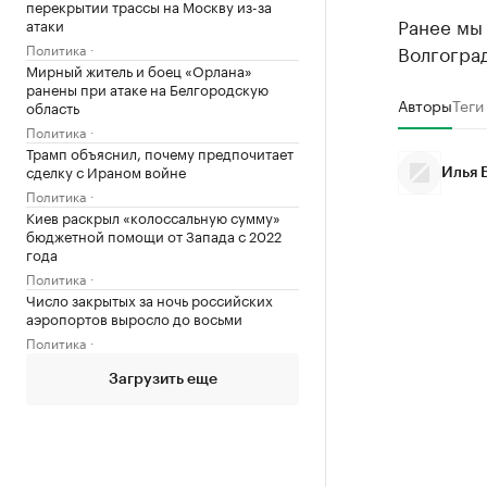
перекрытии трассы на Москву из-за
Ранее мы
атаки
Политика
Волгоград
Мирный житель и боец «Орлана»
ранены при атаке на Белгородскую
Авторы
Теги
область
Политика
Трамп объяснил, почему предпочитает
сделку с Ираном войне
Илья 
Политика
Киев раскрыл «колоссальную сумму»
бюджетной помощи от Запада с 2022
года
Политика
Число закрытых за ночь российских
аэропортов выросло до восьми
Политика
Загрузить еще