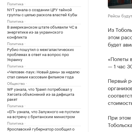
Политика
NYT узнала о создании ЦРУ тайной
группы с целью раскола властей Кубы
Рейсы будут
Политика
В американском штате объявили ЧС в
Из Тобол
энергетике из-за украинского
этом расс
конфликта
будет ав
Политика
Рубио пошутил о межгалактических
проблемах в ответ на вопрос про
«Полеты 
Украину
— 1 час 3
Политика
«Человек-паук: Новый день» за неделю
стал самым кассовым фильмом года
Первый ре
Общество
организов
WP узнала, что Трамп потребовал у
Хегсета объяснений из-за дефицита
соответст
ракет
стоимост
Политика
«ЕП» узнала, что Залужного не пустили
на встречу с британским министром
При этом
Политика
Тобольска
Ярославский губернатор сообщил о