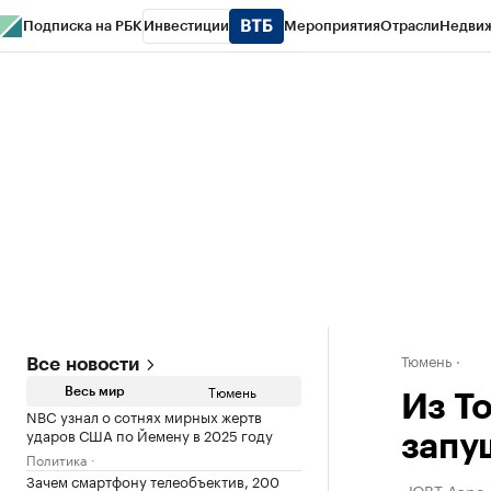
Подписка на РБК
Инвестиции
Мероприятия
Отрасли
Недви
РБК Life
Тренды
Визионеры
Национальные проекты
Город
Стиль
Кр
Конференции СПб
Спецпроекты
Проверка контрагентов
Политика
Тюмень
Все новости
Тюмень
Весь мир
Из Т
NBC узнал о сотнях мирных жертв
ударов США по Йемену в 2025 году
запу
Политика
Зачем смартфону телеобъектив, 200
«ЮВТ Аэро»