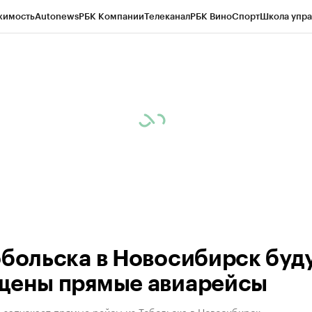
жимость
Autonews
РБК Компании
Телеканал
РБК Вино
Спорт
Школа упра
ипто
РБК Бизнес-среда
Дискуссионный клуб
Исследования
Кредитные 
Экономика
Бизнес
Технологии и медиа
Финансы
Рынок наличной валю
обольска в Новосибирск буд
щены прямые авиарейсы
 запускает прямые рейсы из Тобольска в Новосибирск