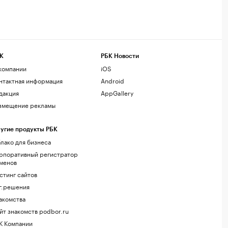
К
РБК Новости
компании
iOS
нтактная информация
Android
дакция
AppGallery
змещение рекламы
угие продукты РБК
лако для бизнеса
рпоративный регистратор
менов
стинг сайтов
г.решения
акомства
йт знакомств podbor.ru
К Компании