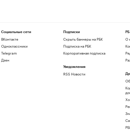
Социальные сети
Подписки
РБ
ВКонтакте
Скрыть баннеры на РБК
О 
Одноклассники
Подписка на РБК
Ко
Telegram
Корпоративная подписка
Ре
Дзен
Ра
Уведомления
RSS Новости
Др
Об
Ко
до
Хо
Ре
Зн
Са
РБ