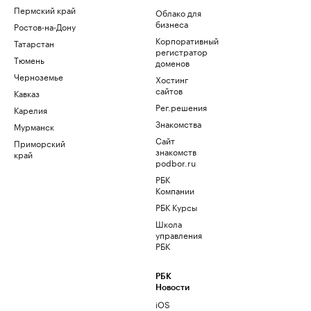
Пермский край
Облако для
бизнеса
Ростов-на-Дону
Корпоративный
Татарстан
регистратор
Тюмень
доменов
Черноземье
Хостинг
сайтов
Кавказ
Рег.решения
Карелия
Знакомства
Мурманск
Сайт
Приморский
знакомств
край
podbor.ru
РБК
Компании
РБК Курсы
Школа
управления
РБК
РБК
Новости
iOS