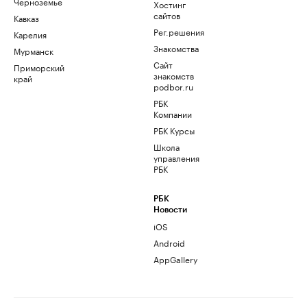
Черноземье
Хостинг
сайтов
Кавказ
Рег.решения
Карелия
Знакомства
Мурманск
Сайт
Приморский
знакомств
край
podbor.ru
РБК
Компании
РБК Курсы
Школа
управления
РБК
РБК
Новости
iOS
Android
AppGallery