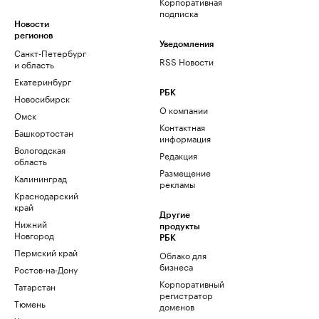
Корпоративная
подписка
Новости
регионов
Уведомления
Санкт-Петербург
RSS Новости
и область
Екатеринбург
РБК
Новосибирск
О компании
Омск
Контактная
Башкортостан
информация
Вологодская
Редакция
область
Размещение
Калининград
рекламы
Краснодарский
край
Другие
Нижний
продукты
Новгород
РБК
Пермский край
Облако для
бизнеса
Ростов-на-Дону
Корпоративный
Татарстан
регистратор
Тюмень
доменов