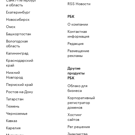
RSS Новости
и область
Екатеринбург
РБК
Новосибирск
О компании
Омск
Контактная
Башкортостан
информация
Вологодская
Редакция
область
Размещение
Калининград
рекламы
Краснодарский
край
Другие
Нижний
продукты
Новгород
РБК
Пермский край
Облако для
бизнеса
Ростов-на-Дону
Корпоративный
Татарстан
регистратор
Тюмень
доменов
Черноземье
Хостинг
сайтов
Кавказ
Рег.решения
Карелия
Знакомства
Мурманск