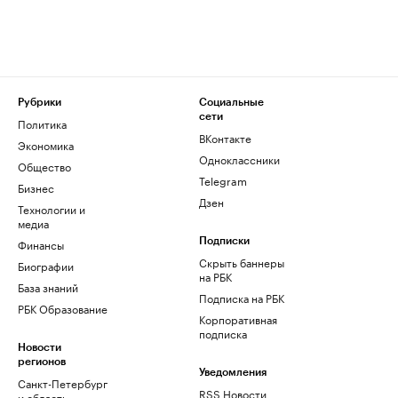
Рубрики
Социальные
сети
Политика
ВКонтакте
Экономика
Одноклассники
Общество
Telegram
Бизнес
Дзен
Технологии и
медиа
Финансы
Подписки
Скрыть баннеры
Биографии
на РБК
База знаний
Подписка на РБК
РБК Образование
Корпоративная
подписка
Новости
регионов
Уведомления
Санкт-Петербург
RSS Новости
и область