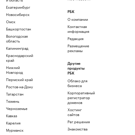
Екатеринбург
РБК
Новосибирск
О компании
Омск
Контактная
Башкортостан
информация
Вологодская
Редакция
область
Размещение
Калининград
рекламы
Краснодарский
край
Другие
Нижний
продукты
Новгород
РБК
Пермский край
Облако для
бизнеса
Ростов-на-Дону
Корпоративный
Татарстан
регистратор
Тюмень
доменов
Черноземье
Хостинг
сайтов
Кавказ
Рег.решения
Карелия
Знакомства
Мурманск