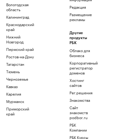
Вологодская
Редакция
область
Размещение
Калининград
рекламы
Краснодарский
край
Другие
Нижний
продукты
Новгород
РБК
Пермский край
Облако для
бизнеса
Ростов-на-Дону
Корпоративный
Татарстан
регистратор
Тюмень
доменов
Черноземье
Хостинг
сайтов
Кавказ
Рег.решения
Карелия
Знакомства
Мурманск
Сайт
Приморский
знакомств
край
podbor.ru
РБК
Компании
РБК Курсы