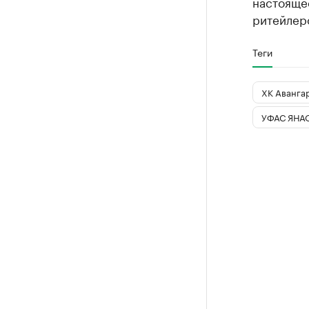
настояще
ритейлер
Теги
ХК Аванга
УФАС ЯНА