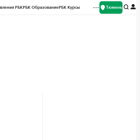
Тюмень
вления РБК
РБК Образование
РБК Курсы
рейтинги
Франшизы
Газета
Спецпроекты СПб
ты