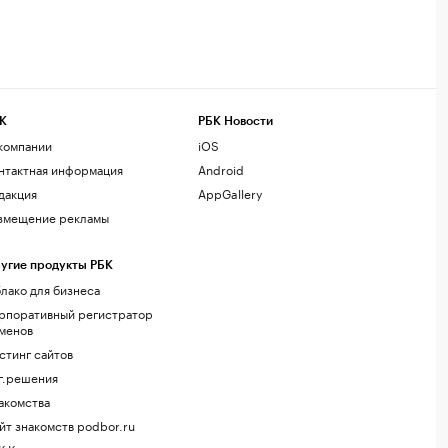
К
РБК Новости
компании
iOS
нтактная информация
Android
дакция
AppGallery
змещение рекламы
угие продукты РБК
лако для бизнеса
рпоративный регистратор
менов
стинг сайтов
г.решения
акомства
йт знакомств podbor.ru