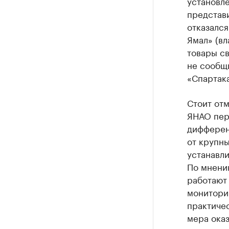
установле
представ
отказался
Ямал» (вл
товары св
не сообщи
«Спартака
Стоит отм
ЯНАО пер
дифферен
от крупны
устанавли
По мнени
работают 
монитори
практичес
мера ока