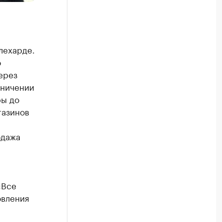
лехарде.
о
ерез
аничении
ры до
газинов
одажа
«Все
овления