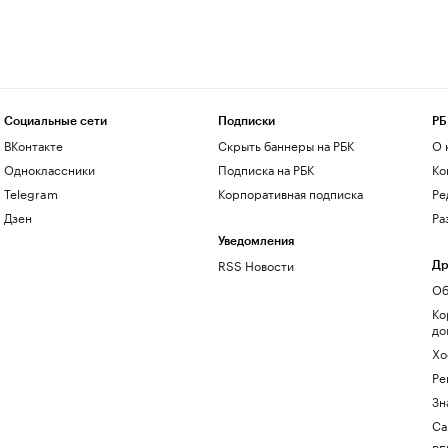
Социальные сети
Подписки
РБ
ВКонтакте
Скрыть баннеры на РБК
О 
Одноклассники
Подписка на РБК
Ко
Telegram
Корпоративная подписка
Ре
Дзен
Ра
Уведомления
RSS Новости
Др
Об
Ко
до
Хо
Ре
Зн
Са