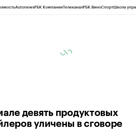
жимость
Autonews
РБК Компании
Телеканал
РБК Вино
Спорт
Школа упра
ипто
РБК Бизнес-среда
Дискуссионный клуб
Исследования
Кредитные 
Экономика
Бизнес
Технологии и медиа
Финансы
Рынок наличной валю
мале девять продуктовых
йлеров уличены в сговоре