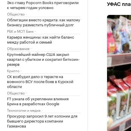
Экс-главу Popcorn Books приговорили
УФАС пла
к четырем годам условно
Общество
Облигации вместо кредита: как малому
бизнесу разместить публичный долг
РБК и МСП Банк
Карьера женщины: как найти баланс
между работой и семьей
Образование
Крупнейший майнер США закрыл
квартал с убытком и сократил биткоин-
резерв
Крипто
СК возбудил дело о теракте на
военного ВСУ после боев в Курской
области
Общество
FT узнала об укреплении влияния
Брина в разработках Google
Технологии и медиа
Прокурор запросил 9 лет колонии для
бывшего директора компании
Газманова