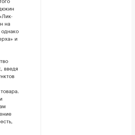
того
дюкин
«Лик-
н на
 однако
ерха» и
тво
, введя
унктов
 товара.
и
там
чение
есть,