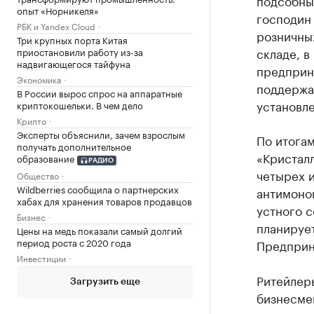
опыт «Норникеля»
господин
РБК и Yandex Cloud
розничных
Три крупных порта Китая
складе, в
приостановили работу из-за
надвигающегося тайфуна
предприн
Экономика
поддержа
В России вырос спрос на аппаратные
установле
криптокошельки. В чем дело
Крипто
Эксперты объяснили, зачем взрослым
По итога
получать дополнительное
«Кристалл
образование
РАДИО
четырех 
Общество
Wildberries сообщила о партнерских
антимоноп
хабах для хранения товаров продавцов
устного 
Бизнес
планирует
Цены на медь показали самый долгий
период роста с 2020 года
Предприни
Инвестиции
Ритейлер
Загрузить еще
бизнесмен