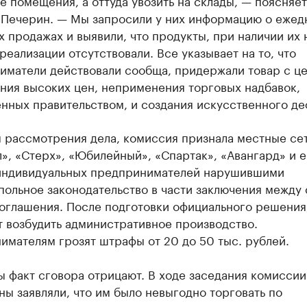
 Печерин. — Мы запросили у них информацию о ежед
 продажах и выявили, что продукты, при наличии их 
 реализации отсутствовали. Все указывает на то, что
иматели действовали сообща, придержали товар с ц
ния высоких цен, неприменения торговых надбавок,
нных правительством, и создания искусственного де
м рассмотрения дела, комиссия признала местные се
», «Стерх», «Юбилейный», «Спартак», «Авангард» и 
индивидуальных предпринимателей нарушившими
ольное законодательство в части заключения между
соглашения. После подготовки официального решения
 возбудить административное производство.
мателям грозят штрафы от 20 до 50 тыс. рублей.
ы факт сговора отрицают. В ходе заседания комисси
ы заявляли, что им было невыгодно торговать по