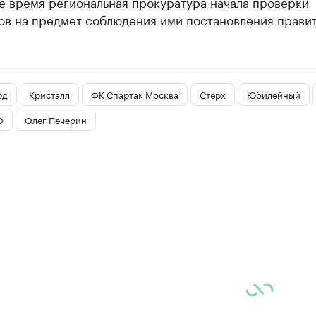
е время региональная прокуратура начала проверки
ов на предмет соблюдения ими постановления правит
рд
Кристалл
ФК Спартак Москва
Стерх
Юбилейный
О
Олег Печерин