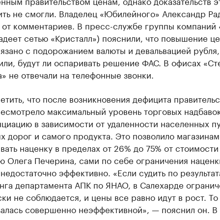
нным правительством ценам, однако доказательств э
ить не смогли. Владелец «Юбилейного» Александр Ра
 от комментариев. В пресс-службе группы компаний 
адеет сетью «Кристалл») пояснили, что повышение це
язано с подорожанием валюты и девальвацией рубля,
ли, будут ли оспаривать решение ФАС. В офисах «Ст
» не отвечали на телефонные звонки.
етить, что после возникновения дефицита правительс
есмотрело максимальный уровень торговых надбавок
циацию в зависимости от удаленности населенных п
х дорог и самого продукта. Это позволило магазинам
вать наценку в пределах от 26% до 75% от стоимости
ю Олега Печерина, сами по себе ограничения наценк
недостаточно эффективно. «Если судить по результа
нга департамента АПК по ЯНАО, в Салехарде ограни
ки не соблюдается, и цены все равно идут в рост. То 
залась совершенно неэффективной», — пояснил он. В