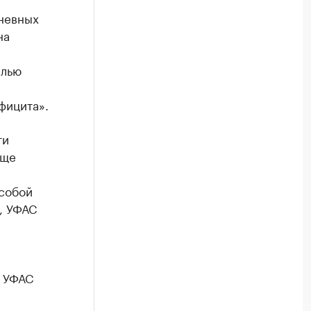
невных
на
елью
фицита».
ти
еще
 собой
, УФАС
и УФАС