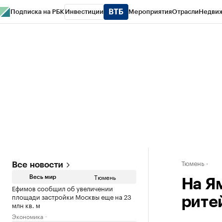
Подписка на РБК
Инвестиции
Мероприятия
Отрасли
Недви
РБК Life
Тренды
Визионеры
Национальные проекты
Город
Стиль
Кр
Конференции СПб
Спецпроекты
Проверка контрагентов
Политика
Тюмень
Все новости
Тюмень
Весь мир
На Я
Ефимов сообщил об увеличении
площади застройки Москвы еще на 23
рите
млн кв. м
Экономика