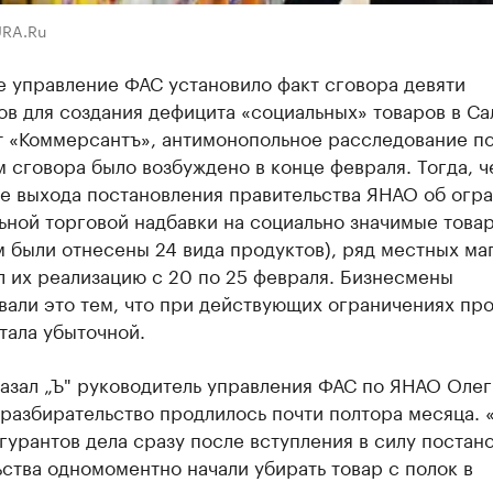
URA.Ru
е управление ФАС установило факт сговора девяти
в для создания дефицита «социальных» товаров в Са
т «Коммерсантъ», антимонопольное расследование п
 сговора было возбуждено в конце февраля. Тогда, ч
ле выхода постановления правительства ЯНАО об огр
ьной торговой надбавки на социально значимые това
м были отнесены 24 вида продуктов), ряд местных ма
 их реализацию с 20 по 25 февраля. Бизнесмены
вали это тем, что при действующих ограничениях пр
тала убыточной.
азал „Ъ" руководитель управления ФАС по ЯНАО Олег
разбирательство продлилось почти полтора месяца. 
гурантов дела сразу после вступления в силу постан
ства одномоментно начали убирать товар с полок в
 помещения, а оттуда увозить на склады, — поясняет