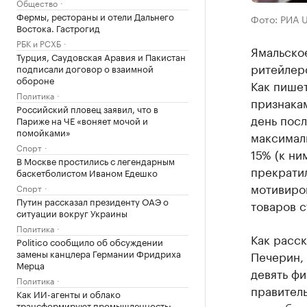
Общество
Фермы, рестораны и отели Дальнего
Фото: РИА 
Востока. Гастрогид
РБК и РСХБ
Ямальско
Турция, Саудовская Аравия и Пакистан
ритейлеро
подписали договор о взаимной
обороне
Как пише
Политика
признакам
Российский пловец заявил, что в
день пос
Париже на ЧЕ «воняет мочой и
помойками»
максимал
Спорт
15% (к ни
В Москве простились с легендарным
прекратил
баскетболистом Иваном Едешко
мотивиро
Спорт
Путин рассказал президенту ОАЭ о
товаров с
ситуации вокруг Украины
Политика
Как расск
Politico сообщило об обсуждении
замены канцлера Германии Фридриха
Печерин, 
Мерца
девять фи
Политика
правитель
Как ИИ-агенты и облако
подсобные
трансформируют промышленность: