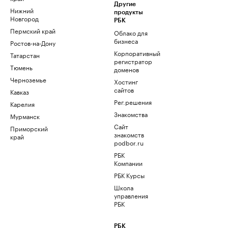
Другие
Нижний
продукты
Новгород
РБК
Пермский край
Облако для
бизнеса
Ростов-на-Дону
Корпоративный
Татарстан
регистратор
Тюмень
доменов
Черноземье
Хостинг
сайтов
Кавказ
Рег.решения
Карелия
Знакомства
Мурманск
Сайт
Приморский
знакомств
край
podbor.ru
РБК
Компании
РБК Курсы
Школа
управления
РБК
РБК