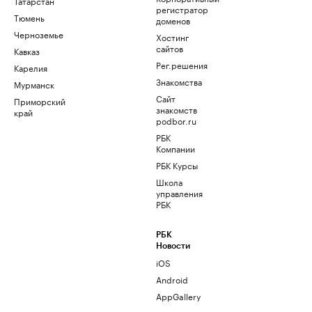
Татарстан
регистратор
Тюмень
доменов
Черноземье
Хостинг
сайтов
Кавказ
Рег.решения
Карелия
Знакомства
Мурманск
Сайт
Приморский
знакомств
край
podbor.ru
РБК
Компании
РБК Курсы
Школа
управления
РБК
РБК
Новости
iOS
Android
AppGallery