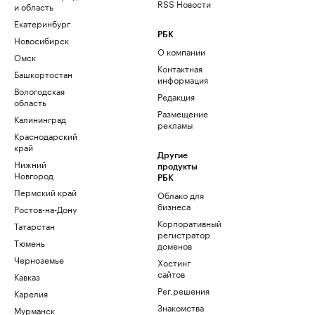
RSS Новости
и область
Екатеринбург
РБК
Новосибирск
О компании
Омск
Контактная
Башкортостан
информация
Вологодская
Редакция
область
Размещение
Калининград
рекламы
Краснодарский
край
Другие
Нижний
продукты
Новгород
РБК
Пермский край
Облако для
бизнеса
Ростов-на-Дону
Корпоративный
Татарстан
регистратор
Тюмень
доменов
Черноземье
Хостинг
сайтов
Кавказ
Рег.решения
Карелия
Знакомства
Мурманск