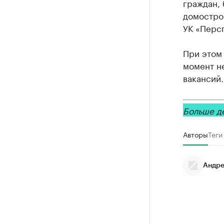
граждан, 
домостро
УК «Перс
При этом 
момент не
вакансий.
Больше д
Авторы
Теги
Андре