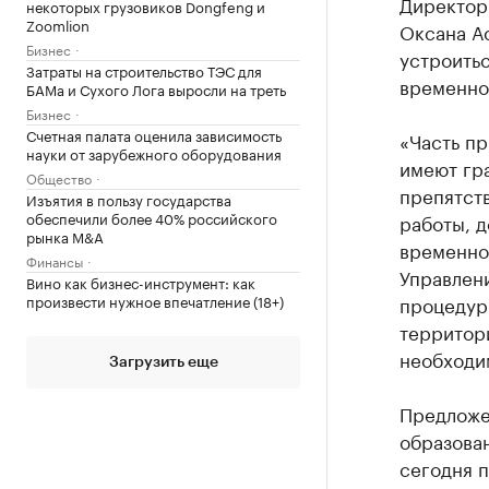
Директор
некоторых грузовиков Dongfeng и
Zoomlion
Оксана Ас
Бизнес
устроитьс
Затраты на строительство ТЭС для
временно
БАМа и Сухого Лога выросли на треть
Бизнес
Счетная палата оценила зависимость
«Часть п
науки от зарубежного оборудования
имеют гр
Общество
препятств
Изъятия в пользу государства
обеспечили более 40% российского
работы, 
рынка M&A
временног
Финансы
Управлен
Вино как бизнес-инструмент: как
произвести нужное впечатление (18+)
процедур
территор
необходи
Загрузить еще
Предложе
образован
сегодня п