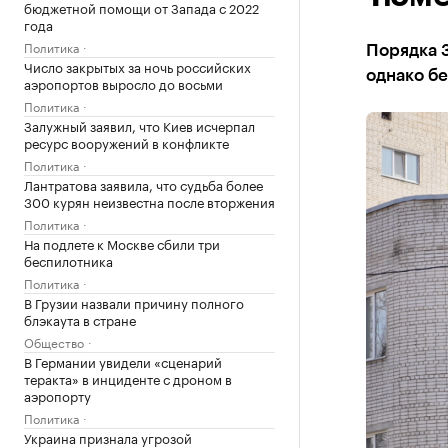
бюджетной помощи от Запада с 2022
года
Политика
Порядка 3
Число закрытых за ночь российских
однако бе
аэропортов выросло до восьми
Политика
Залужный заявил, что Киев исчерпал
ресурс вооружений в конфликте
Политика
Лантратова заявила, что судьба более
300 курян неизвестна после вторжения
Политика
На подлете к Москве сбили три
беспилотника
Политика
В Грузии назвали причину полного
блэкаута в стране
Общество
В Германии увидели «сценарий
теракта» в инциденте с дроном в
аэропорту
Политика
Украина признала угрозой