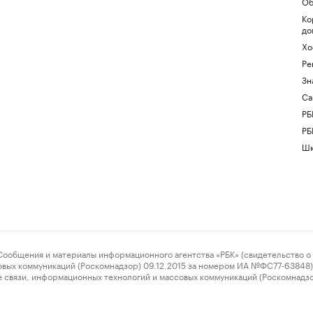
Об
Ко
до
Хо
Ре
Зн
Са
РБ
РБ
Шк
ения и материалы информационного агентства «РБК» (свидетельство о 
овых коммуникаций (Роскомнадзор) 09.12.2015 за номером ИА №ФС77-63848) 
 связи, информационных технологий и массовых коммуникаций (Роскомнадз