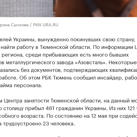
ерина Сычкова / РИА URA.RU
телей Украины, вынужденно покинувших свою страну,
 найти работу в Тюменской области. По информации 
и региона, среди прибывающих есть много бывших
в металлургического завода «Азовсталь». Некоторые
казались без документов, подтверждающих квалифика
 работе. Об этом РБК Тюмень сообщил инсайдер, раб
айма персонала.
м Центра занятости Тюменской области, на данный м
 столицу прибыл 461 гражданин Украины. Из них 121
обного возраста. По состоянию на 12 мая при содей
 трудоустроено 23 человека.