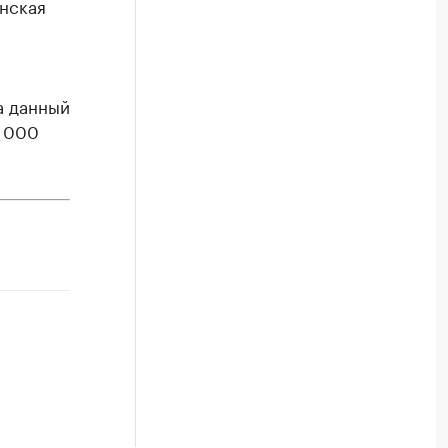
нская
а данный
4 000