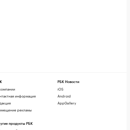
К
РБК Новости
компании
iOS
нтактная информация
Android
дакция
AppGallery
змещение рекламы
угие продукты РБК