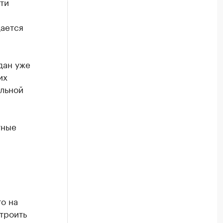
ти
дается
дан уже
их
альной
тные
то на
троить