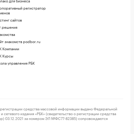
лако для бизнеса
рпоративный регистратор
менов
стинг сайтов
г.решения
акомства
йт знакомств podbor.ru
К Компании
К Курсы
ола управления РБК
регистрации средства массовой информации выдано Федеральной
и сетевого издания «РБК» (свидетельство о регистрации средства
ор) 03.12.2021 за номером ЭЛ №ФС77-82385) сопровождаются