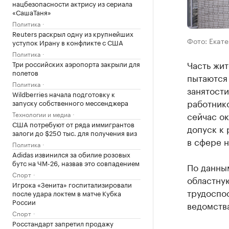
нацбезопасности актрису из сериала
«СашаТаня»
Политика
Reuters раскрыл одну из крупнейших
Фото: Екат
уступок Ирану в конфликте с США
Политика
Часть жи
Три российских аэропорта закрыли для
полетов
пытаются
Политика
занятост
Wildberries начала подготовку к
работнико
запуску собственного мессенджера
Технологии и медиа
сейчас о
США потребуют от ряда иммигрантов
допуск к
залоги до $250 тыс. для получения виз
в сфере н
Политика
Adidas извинился за обилие розовых
бутс на ЧМ-26, назвав это совпадением
По данны
Спорт
областную
Игрока «Зенита» госпитализировали
трудоспос
после удара локтем в матче Кубка
России
ведомства
Спорт
Росстандарт запретил продажу