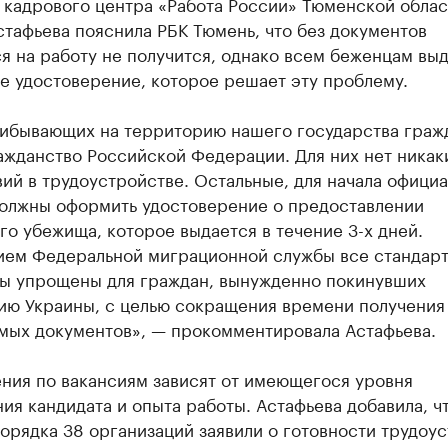
 кадрового центра «Работа России» Тюменской облас
тафьева пояснила РБК Тюмень, что без документов
я на работу не получится, однако всем беженцам вы
е удостоверение, которое решает эту проблему.
рибывающих на территорию нашего государства граж
ажданство Российской Федерации. Для них нет никак
ий в трудоустройстве. Остальные, для начала офици
должны оформить удостоверение о предоставлении
о убежища, которое выдается в течение 3-х дней.
ием Федеральной миграционной службы все стандар
ы упрощены для граждан, вынужденно покинувших
ию Украины, с целью сокращения времени получения
мых документов», — прокомментировала Астафьева.
ния по вакансиям зависят от имеющегося уровня
ия кандидата и опыта работы. Астафьева добавила, ч
орядка 38 организаций заявили о готовности трудоус