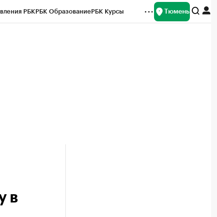
Тюмень
вления РБК
РБК Образование
РБК Курсы
рейтинги
Франшизы
Газета
Спецпроекты СПб
ты
,
у в