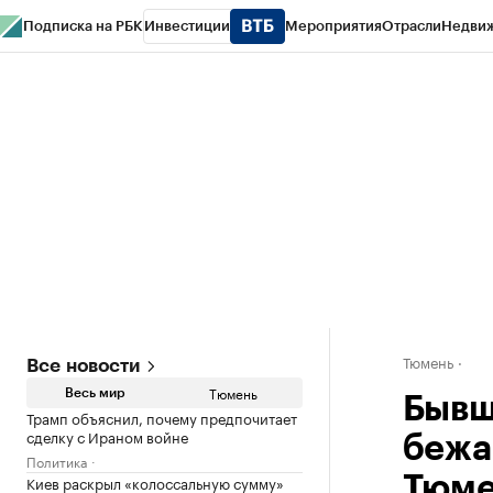
Подписка на РБК
Инвестиции
Мероприятия
Отрасли
Недви
РБК Life
Тренды
Визионеры
Национальные проекты
Город
Стиль
Кр
Конференции СПб
Спецпроекты
Проверка контрагентов
Политика
Тюмень
Все новости
Тюмень
Весь мир
Бывш
Трамп объяснил, почему предпочитает
сделку с Ираном войне
бежа
Политика
Киев раскрыл «колоссальную сумму»
Тюм