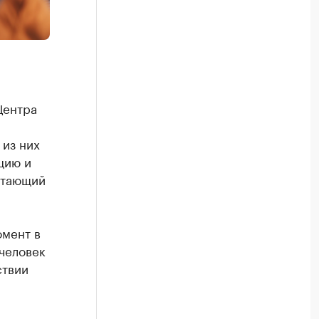
Центра
 из них
цию и
отающий
омент в
 человек
ствии