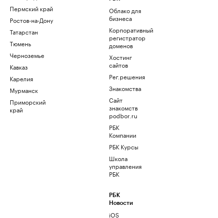
Пермский край
Облако для
бизнеса
Ростов-на-Дону
Корпоративный
Татарстан
регистратор
Тюмень
доменов
Черноземье
Хостинг
сайтов
Кавказ
Рег.решения
Карелия
Знакомства
Мурманск
Сайт
Приморский
знакомств
край
podbor.ru
РБК
Компании
РБК Курсы
Школа
управления
РБК
РБК
Новости
iOS