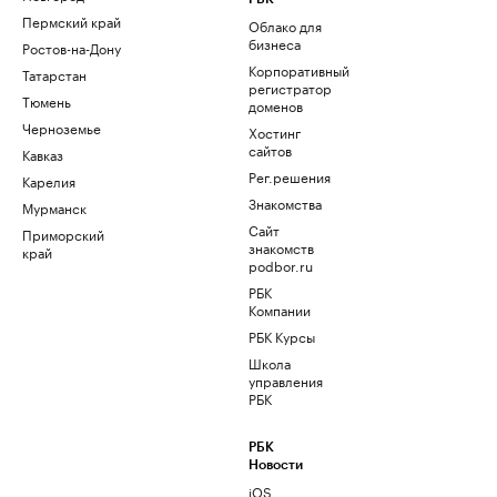
Пермский край
Облако для
бизнеса
Ростов-на-Дону
Корпоративный
Татарстан
регистратор
Тюмень
доменов
Черноземье
Хостинг
сайтов
Кавказ
Рег.решения
Карелия
Знакомства
Мурманск
Сайт
Приморский
знакомств
край
podbor.ru
РБК
Компании
РБК Курсы
Школа
управления
РБК
РБК
Новости
iOS