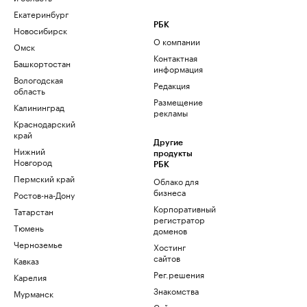
Екатеринбург
РБК
Новосибирск
О компании
Омск
Контактная
Башкортостан
информация
Вологодская
Редакция
область
Размещение
Калининград
рекламы
Краснодарский
край
Другие
Нижний
продукты
Новгород
РБК
Пермский край
Облако для
бизнеса
Ростов-на-Дону
Корпоративный
Татарстан
регистратор
Тюмень
доменов
Черноземье
Хостинг
сайтов
Кавказ
Рег.решения
Карелия
Знакомства
Мурманск
Сайт