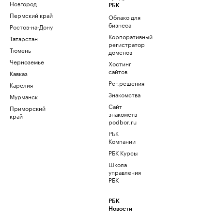
Новгород
РБК
Пермский край
Облако для
бизнеса
Ростов-на-Дону
Корпоративный
Татарстан
регистратор
Тюмень
доменов
Черноземье
Хостинг
сайтов
Кавказ
Рег.решения
Карелия
Знакомства
Мурманск
Сайт
Приморский
знакомств
край
podbor.ru
РБК
Компании
РБК Курсы
Школа
управления
РБК
РБК
Новости