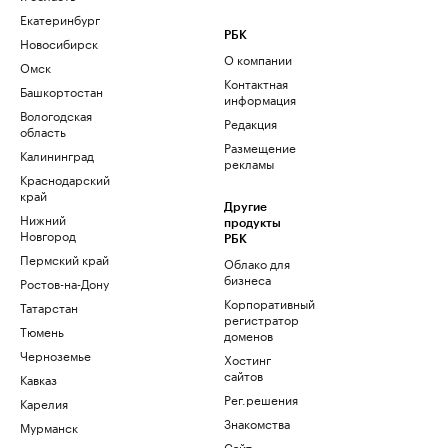
Екатеринбург
РБК
Новосибирск
О компании
Омск
Контактная
Башкортостан
информация
Вологодская
Редакция
область
Размещение
Калининград
рекламы
Краснодарский
край
Другие
Нижний
продукты
Новгород
РБК
Пермский край
Облако для
бизнеса
Ростов-на-Дону
Корпоративный
Татарстан
регистратор
Тюмень
доменов
Черноземье
Хостинг
сайтов
Кавказ
Рег.решения
Карелия
Знакомства
Мурманск
Сайт