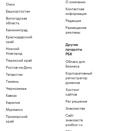
О компании
Омск
Контактная
Башкортостан
информация
Вологодская
Редакция
область
Размещение
Калининград
рекламы
Краснодарский
край
Другие
Нижний
продукты
Новгород
РБК
Пермский край
Облако для
бизнеса
Ростов-на-Дону
Корпоративный
Татарстан
регистратор
Тюмень
доменов
Черноземье
Хостинг
сайтов
Кавказ
Рег.решения
Карелия
Знакомства
Мурманск
Сайт
Приморский
знакомств
край
podbor.ru