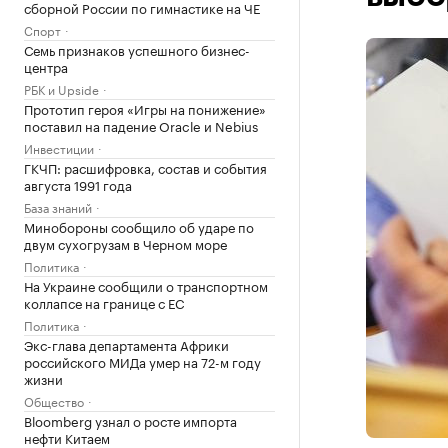
сборной России по гимнастике на ЧЕ
Спорт
Семь признаков успешного бизнес-
центра
РБК и Upside
Прототип героя «Игры на понижение»
поставил на падение Oracle и Nebius
Инвестиции
ГКЧП: расшифровка, состав и события
августа 1991 года
База знаний
Минобороны сообщило об ударе по
двум сухогрузам в Черном море
Политика
На Украине сообщили о транспортном
коллапсе на границе с ЕС
Политика
Экс-глава департамента Африки
российского МИДа умер на 72-м году
жизни
Общество
Bloomberg узнал о росте импорта
нефти Китаем