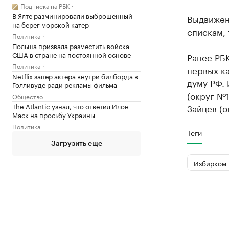
Подписка на РБК
В Ялте разминировали выброшенный
Выдвижен
на берег морской катер
спискам, 
Политика
Польша призвала разместить войска
США в стране на постоянной основе
Ранее РБ
Политика
первых к
Netflix запер актера внутри билборда в
думу РФ.
Голливуде ради рекламы фильма
(округ №1
Общество
The Atlantic узнал, что ответил Илон
Зайцев (о
Маск на просьбу Украины
Политика
Теги
Загрузить еще
Избирком