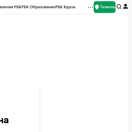
Тюмень
вления РБК
РБК Образование
РБК Курсы
рейтинги
Франшизы
Газета
Спецпроекты СПб
ты
на