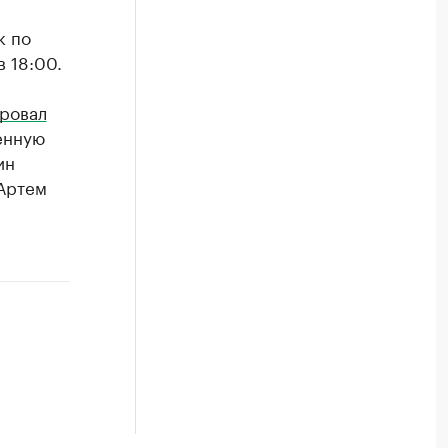
к по
 18:00.
ровал
енную
ин
 Артем