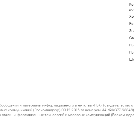
Ко
до
Хо
Ре
Зн
Са
РБ
РБ
Шк
ения и материалы информационного агентства «РБК» (свидетельство о 
овых коммуникаций (Роскомнадзор) 09.12.2015 за номером ИА №ФС77-63848) 
 связи, информационных технологий и массовых коммуникаций (Роскомнадз