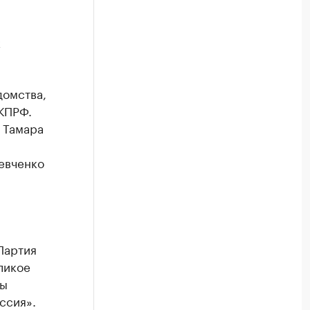
к
домства,
КПРФ.
 Тамара
евченко
Партия
ликое
ты
ссия».