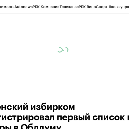
жимость
Autonews
РБК Компании
Телеканал
РБК Вино
Спорт
Школа упра
ипто
РБК Бизнес-среда
Дискуссионный клуб
Исследования
Кредитные 
Экономика
Бизнес
Технологии и медиа
Финансы
Рынок наличной валю
нский избирком
гистрировал первый список 
ры в Облдуму