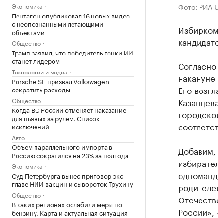
Экономика
Фото: РИА 
Пентагон опубликовал 16 новых видео
с неопознанными летающими
Избирком
объектами
кандидато
Общество
Трамп заявил, что победитель гонки ИИ
станет лидером
Согласно
Технологии и медиа
накануне
Porsche SE призвал Volkswagen
Его возгл
сократить расходы
Общество
Казанцева
Когда ВС России отменяет наказание
городско
для пьяных за рулем. Список
соответст
исключений
Авто
Объем параллельного импорта в
Добавим, 
Россию сократился на 23% за полгода
избирате
Экономика
одноманд
Суд Петербурга вынес приговор экс-
главе НИИ вакцин и сывороток Трухину
родителей
Общество
Отечеств
В каких регионах ослабили меры по
России», 
бензину. Карта и актуальная ситуация