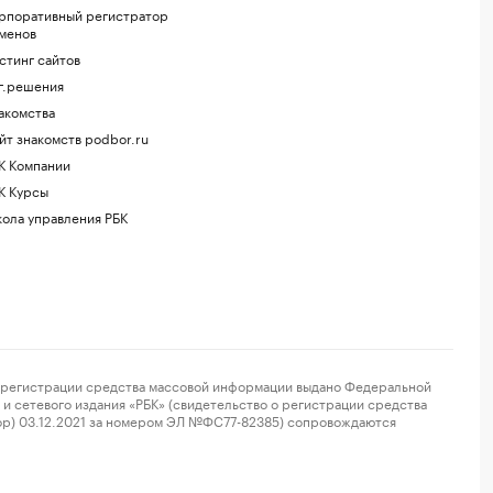
рпоративный регистратор
менов
стинг сайтов
г.решения
акомства
йт знакомств podbor.ru
К Компании
К Курсы
ола управления РБК
регистрации средства массовой информации выдано Федеральной
и сетевого издания «РБК» (свидетельство о регистрации средства
ор) 03.12.2021 за номером ЭЛ №ФС77-82385) сопровождаются