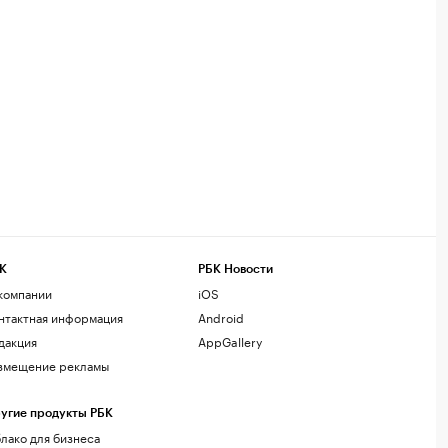
К
РБК Новости
компании
iOS
нтактная информация
Android
дакция
AppGallery
змещение рекламы
угие продукты РБК
лако для бизнеса