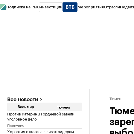
Подписка на РБК
Инвестиции
Мероприятия
Отрасли
Недви
РБК Life
Тренды
Визионеры
Национальные проекты
Город
Стиль
Кр
Конференции СПб
Спецпроекты
Проверка контрагентов
Политика
Тюмень
Все новости
Тюмень
Весь мир
Тюме
Против Катерины Гордеевой завели
уголовное дело
заре
Политика
Хорватия отказала в визах лидерам
выбо