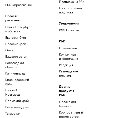
Подписка на РБК
РБК Образование
Корпоративная
подписка
Новости
регионов
Уведомления
Санкт-Петербург
RSS Новости
и область
Екатеринбург
РБК
Новосибирск
О компании
Омск
Контактная
Башкортостан
информация
Вологодская
Редакция
область
Размещение
Калининград
рекламы
Краснодарский
край
Другие
Нижний
продукты
Новгород
РБК
Пермский край
Облако для
бизнеса
Ростов-на-Дону
Корпоративный
Татарстан
регистратор