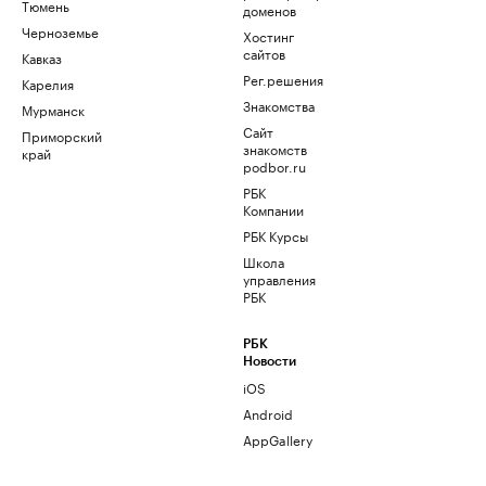
Тюмень
доменов
Черноземье
Хостинг
сайтов
Кавказ
Рег.решения
Карелия
Знакомства
Мурманск
Сайт
Приморский
знакомств
край
podbor.ru
РБК
Компании
РБК Курсы
Школа
управления
РБК
РБК
Новости
iOS
Android
AppGallery