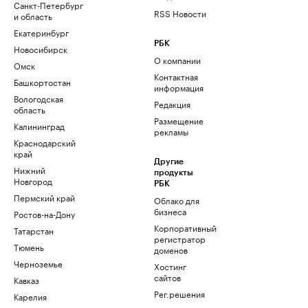
Санкт-Петербург
RSS Новости
и область
Екатеринбург
РБК
Новосибирск
О компании
Омск
Контактная
Башкортостан
информация
Вологодская
Редакция
область
Размещение
Калининград
рекламы
Краснодарский
край
Другие
Нижний
продукты
Новгород
РБК
Пермский край
Облако для
бизнеса
Ростов-на-Дону
Корпоративный
Татарстан
регистратор
Тюмень
доменов
Черноземье
Хостинг
сайтов
Кавказ
Рег.решения
Карелия