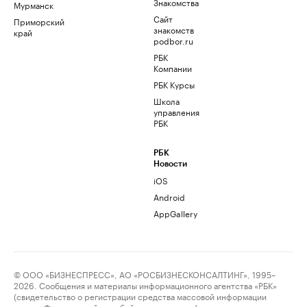
Знакомства
Мурманск
Сайт
Приморский
знакомств
край
podbor.ru
РБК
Компании
РБК Курсы
Школа
управления
РБК
РБК
Новости
iOS
Android
AppGallery
© ООО «БИЗНЕСПРЕСС», АО «РОСБИЗНЕСКОНСАЛТИНГ», 1995–
2026. Сообщения и материалы информационного агентства «РБК»
(свидетельство о регистрации средства массовой информации
выдано Федеральной службой по надзору в сфере связи,