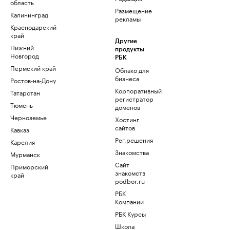
область
Размещение
Калининград
рекламы
Краснодарский
край
Другие
Нижний
продукты
Новгород
РБК
Пермский край
Облако для
бизнеса
Ростов-на-Дону
Корпоративный
Татарстан
регистратор
Тюмень
доменов
Черноземье
Хостинг
сайтов
Кавказ
Рег.решения
Карелия
Знакомства
Мурманск
Сайт
Приморский
знакомств
край
podbor.ru
РБК
Компании
РБК Курсы
Школа