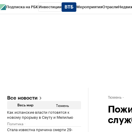
Подписка на РБК
Инвестиции
Мероприятия
Отрасли
Недви
РБК Life
Тренды
Визионеры
Национальные проекты
Город
Стиль
Кр
Конференции СПб
Спецпроекты
Проверка контрагентов
Политика
Тюмень
Все новости
Тюмень
Весь мир
Пожи
Как испанские власти готовятся к
новому прорыву в Сеуту и Мелилью
служ
Политика
Стала известна причина смерти 29-