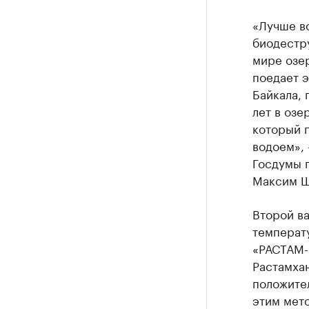
«Лучше вс
биодестру
мире озе
поедает э
Байкала, 
лет в оз
который 
водоем», 
Госдумы 
Максим Ш
Второй ва
температ
«РАСТАМ-
Растамхан
положител
этим мето