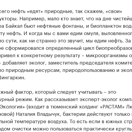
его нефть «едят» природные, так скажем, «свои»
кторы. Например, мало кто знает, что на дне чистей
ра Байкал бьют нефтяные фонтаны, и биопланктон во
ту нефть. И когда мы с вами едим омуля, выловленног
по сути, как ни странно это звучит,­ мы едим нефть. З
ере сформировался определенный цикл биопреобразо
привел к конкретному результату – микроорганизмы 
- добавляет эколог, заместитель председателя комит
по природным ресурсам, природопользованию и экол
ингаркин.
жный фактор, который следует учитывать – это
урный режим. Как рассказывает эксперт-эколог комп
Экология» (входит в тюменский холдинг «РАСТАМ» Л
овой) Наталия Владычук, бактерии действуют только
ьной температуре воздуха. То есть если в южных ст
дом очистки можно пользоваться практически круглы