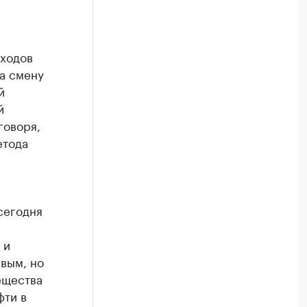
и
тходов
На смену
й
й
говоря,
етода
сегодня
 и
вым, но
ещества
фти в