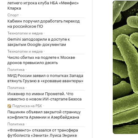
летнего игрока клуба НБА «Мемфис»
Кларка
Спорт
Кабмин поручил доработать переход
на российское ПО
Технологии и медиа
Gemini заподозрили в доступе к
закрытым Google-документам
Технологии и медиа
Число сбитых на подлете к Москве
дронов превысило десять
Политика
МИД России заявил о попытках Запада
втянуть Грузию в «кровавые авантюры»
Политика
Инженер по имени Прометей. Что
известно о новом ИИ-стартапе Безоса
Подписка на РБК
Пашинян объявил закрытой страницу
конфликта Армении и Азербайджана
Политика
«Фламенго» отказался от трансфера
футболиста «Зенита» Луиса Энрике