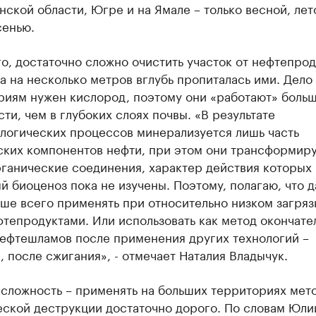
нской области, Югре и на Ямале – только весной, лет
сенью.
о, достаточно сложно очистить участок от нефтепрод
а на несколько метров вглубь пропиталась ими. Дело 
риям нужен кислород, поэтому они «работают» больш
ти, чем в глубоких слоях почвы. «В результате
логических процессов минерализуется лишь часть
ских компонентов нефти, при этом они трансформиру
ганические соединения, характер действия которых 
 биоценоз пока не изучены. Поэтому, полагаю, что 
ше всего применять при относительно низком загря
тепродуктами. Или использовать как метод окончате
нефтешламов после применения других технологий –
 после сжигания», - отмечает Наталия Владычук.
 сложность – применять на больших территориях мет
еской деструкции достаточно дорого. По словам Юли