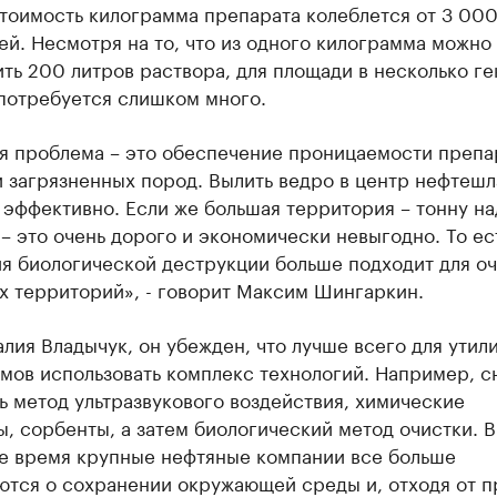
тоимость килограмма препарата колеблется от 3 000
й. Несмотря на то, что из одного килограмма можно
ть 200 литров раствора, для площади в несколько ге
потребуется слишком много.
я проблема – это обеспечение проницаемости препа
и загрязненных пород. Вылить ведро в центр нефтеш
 эффективно. Если же большая территория – тонну на
– это очень дорого и экономически невыгодно. То ес
я биологической деструкции больше подходит для о
х территорий», - говорит Максим Шингаркин.
алия Владычук, он убежден, что лучше всего для утил
мов использовать комплекс технологий. Например, с
 метод ультразвукового воздействия, химические
, сорбенты, а затем биологический метод очистки. В
е время крупные нефтяные компании все больше
ются о сохранении окружающей среды и, отходя от 