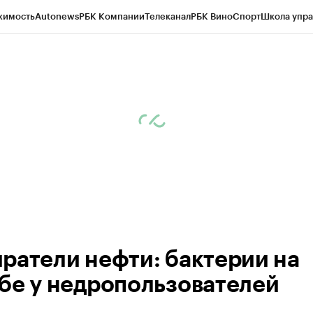
жимость
Autonews
РБК Компании
Телеканал
РБК Вино
Спорт
Школа упра
ипто
РБК Бизнес-среда
Дискуссионный клуб
Исследования
Кредитные 
Экономика
Бизнес
Технологии и медиа
Финансы
Рынок наличной валю
ратели нефти: бактери­и на
бе у недропользователей