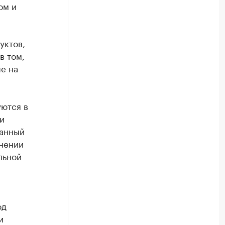
ом и
уктов,
в том,
е на
ются в
и
данный
знении
льной
од
и