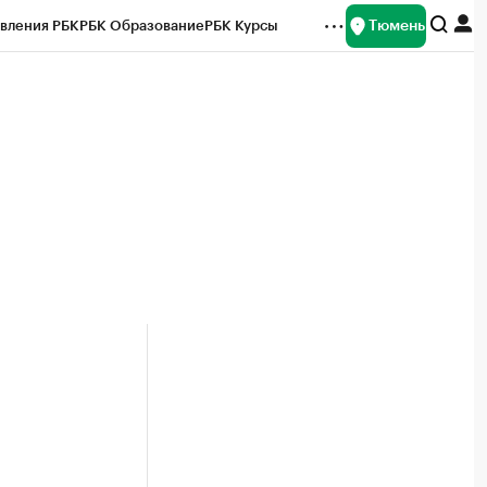
Тюмень
вления РБК
РБК Образование
РБК Курсы
рейтинги
Франшизы
Газета
Спецпроекты СПб
ты