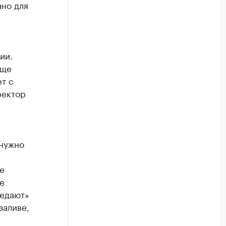
чно для
ии.
още
т с
ректор
 нужно
е
е
оедают»
заливе,