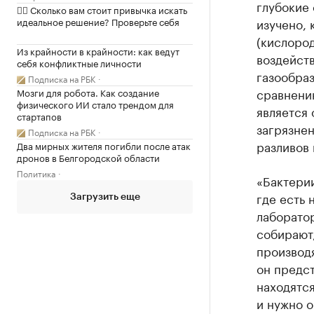
глубокие 
✍🏻 Сколько вам стоит привычка искать
идеальное решение? Проверьте себя
изучено, 
(кислоро
Из крайности в крайности: как ведут
воздейств
себя конфликтные личности
газообра
Подписка на РБК
сравнени
Мозги для робота. Как создание
физического ИИ стало трендом для
является 
стартапов
загрязне
Подписка на РБК
разливов 
Два мирных жителя погибли после атак
дронов в Белгородской области
Политика
«Бактерии
где есть 
Загрузить еще
лаборатор
собирают
производя
он предст
находятся
и нужно 