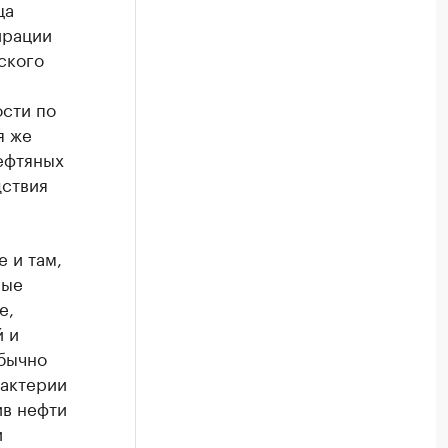
ца
ирации
ского
сти по
я же
ефтяных
дствия
е и там,
ные
е,
 и
Обычно
бактерии
ив нефти
и