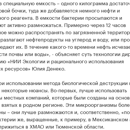
в специальную емкость – одного килограмма достато
вой бочки, туда же добавляется немного нефти и
ого реагента. В емкости бактерии просыпаются и
ют активно размножаться. Примерно через 12 часов
ое можно распространять по загрязненной территор
разлагают нефтепродукты на углерод и воду, или пр
едают их. В течение какого-то времени нефть исчезае
ти почвы или воды», - объясняет суть технологии ди
тию «НИИ Экологии и рационального использования
х ресурсов» Юлия Денеко.
ри использовании метода биологической деструкции
 некоторые нюансы. Во-первых, лучше использовать
ы местных компаний, которые были созданы на основ
 взятых в родном регионе. Эти микроорганизмы боле
ны – они лучше размножаются и, соответственно, «п
ктерии же, выращенные, к примеру, в Мексиканском 
 прижиться в ХМАО или Тюменской области.