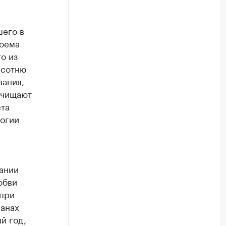
шего в
доема
о из
а сотню
вания,
очищают
ета
огии
ании
юбви
 при
ранах
й год,