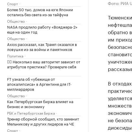
Фото: РИА 
Спорт
Более 50 тыс. домов на юге Японии
остались без света из-за тайфуна
Тюменски
Общество
нефтешла
NASA продлило работу «Вояджера-2»
обратно в
еще на один год
им прихо
Общество
Axios рассказал, как Трамп оказался в
безопасно
ловушке из-за войны и памятников
становитс
Политика
уничтоже
✍🏻 Насколько ваш авторитет зависит от
атрибутов престижа? Проверьте себя
рассказы
FT узнала об «убежище от
В отходах
апокалипсиса» в Аргентине для IT-
миллиардеров
практичес
Общество
уделяется
Как Петербургская биржа влияет на
множеств
бизнес и экономику
экономичн
РБК и Петербургская Биржа
Тренер сборной сообщил, кто заменит
не безоп
Мельникову и других лидеров на ЧЕ
диоксиды,
Спорт