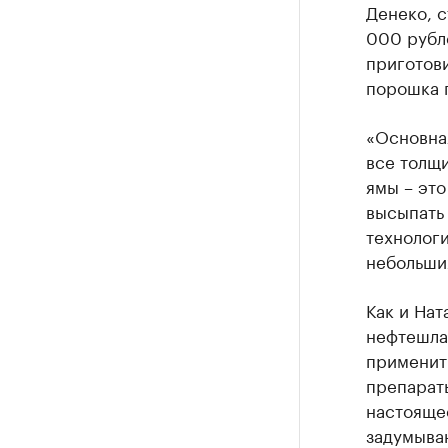
Денеко, с
000 рубле
приготови
порошка 
«Основна
все толщ
ямы – это
высыпать 
технологи
небольши
Как и Нат
нефтешла
применить
препараты
настояще
задумыва