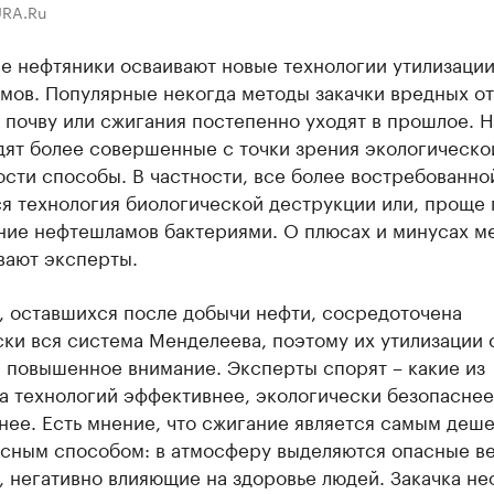
URA.Ru
е нефтяники осваивают новые технологии утилизаци
мов. Популярные некогда методы закачки вредных о
 почву или сжигания постепенно уходят в прошлое. 
дят более совершенные с точки зрения экологическо
сти способы. В частности, все более востребованно
я технология биологической деструкции или, проще 
ние нефтешламов бактериями. О плюсах и минусах м
вают эксперты.
, оставшихся после добычи нефти, сосредоточена
ки вся система Менделеева, поэтому их утилизации 
 повышенное внимание. Эксперты спорят – какие из
а технологий эффективнее, экологически безопаснее
ее. Есть мнение, что сжигание является самым деше
асным способом: в атмосферу выделяются опасные в
 негативно влияющие на здоровье людей. Закачка не