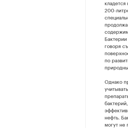
кладется 
200-литро
специальн
продолжа
содержим
Бактерии 
говоря съ
поверхнос
по разви
природны
Однако п
учитывать
препарат
бактерий,
эффектив
нефть. Ба
могут не