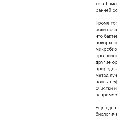
то в Тюме
ранней о
Кроме тог
если почв
что бакте
поверхнос
микробио
органиче
другие ор
природный
метод луч
почвы неф
очистки 
например,
Еще одна
биологич