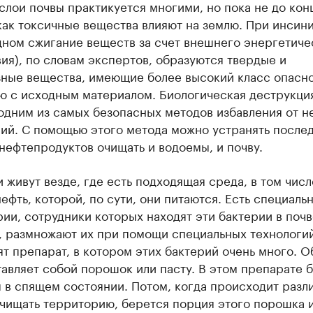
слои почвы практикуется многими, но пока не до кон
как токсичные вещества влияют на землю. При инсин
дном сжигание веществ за счет внешнего энергетиче
ия), по словам экспертов, образуются твердые и
зные вещества, имеющие более высокий класс опасно
ю с исходным материалом. Биологическая деструкци
одним из самых безопасных методов избавления от н
ний. С помощью этого метода можно устранять после
нефтепродуктов очищать и водоемы, и почву.
 живут везде, где есть подходящая среда, в том числ
нефть, которой, по сути, они питаются. Есть специаль
ии, сотрудники которых находят эти бактерии в почв
, размножают их при помощи специальных технологий
т препарат, в котором этих бактерий очень много. 
авляет собой порошок или пасту. В этом препарате 
 в спящем состоянии. Потом, когда происходит разл
очищать территорию, берется порция этого порошка 