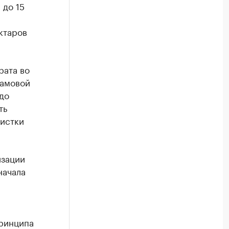
 до 15
ктаров
рата во
ламовой
до
ть
чистки
изации
начала
принципа