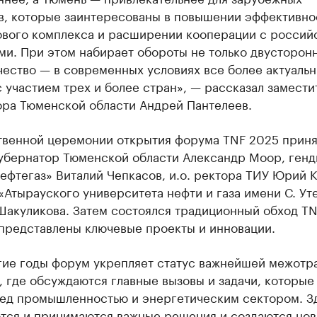
в, которые заинтересованы в повышении эффективно
ового комплекса и расширении кооперации с россий
ми. При этом набирает обороты не только двусторон
чество — в современных условиях все более актуаль
 участием трех и более стран», — рассказал замести
ора Тюменской области Андрей Пантелеев.
твенной церемонии открытия форума TNF 2025 прин
губернатор Тюменской области Александр Моор, ген
ефтегаз» Виталий Чепкасов, и.о. ректора ТИУ Юрий 
«Атырауского университета нефти и газа имени С. Ут
Шакуликова. Затем состоялся традиционный обход TN
 представлены ключевые проекты и инновации.
гие годы форум укрепляет статус важнейшей межотр
 где обсуждаются главные вызовы и задачи, которые
ред промышленностью и энергетическим сектором. З
тся и принимаются важные решения и создаются но