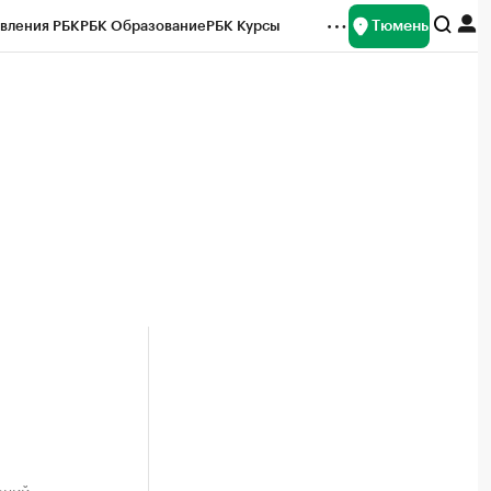
Тюмень
вления РБК
РБК Образование
РБК Курсы
рейтинги
Франшизы
Газета
Спецпроекты СПб
ты
ений