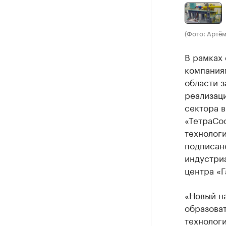
(Фото: Артём
В рамках
компания
области 
реализац
сектора 
«ТетраСо
технологи
подписан
индустри
центра «Г
«Новый н
образова
технолог