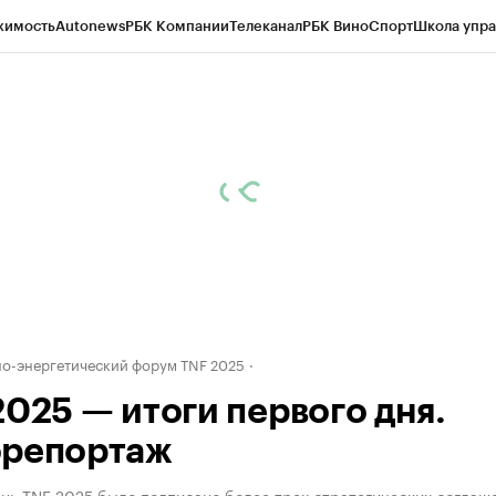
жимость
Autonews
РБК Компании
Телеканал
РБК Вино
Спорт
Школа упра
ипто
РБК Бизнес-среда
Дискуссионный клуб
Исследования
Кредитные 
Экономика
Бизнес
Технологии и медиа
Финансы
Рынок наличной валю
-энергетический форум TNF 2025
2025 — итоги первого дня.
репортаж
ень TNF 2025 было подписано более трех стратегических соглаш