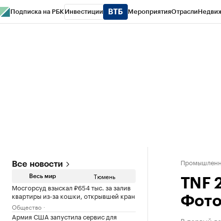
Подписка на РБК
Инвестиции
Мероприятия
Отрасли
Недви
РБК Life
Тренды
Визионеры
Национальные проекты
Город
Стиль
Кр
Конференции СПб
Спецпроекты
Проверка контрагентов
Политика
Промышленно
Все новости
Тюмень
Весь мир
TNF 
Мосгорсуд взыскал ₽654 тыс. за залив
квартиры из-за кошки, открывшей кран
Фото
Общество
Армия США запустила сервис для
В первый д