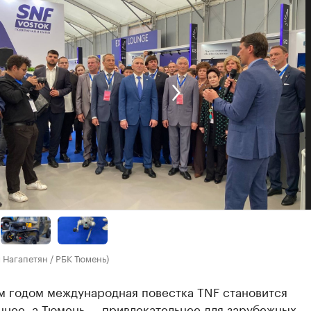
 Нагапетян / РБК Тюмень)
м годом международная повестка TNF становится
ннее, а Тюмень — привлекательнее для зарубежных