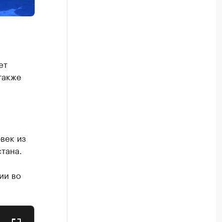
ет
также
век из
тана.
ии во