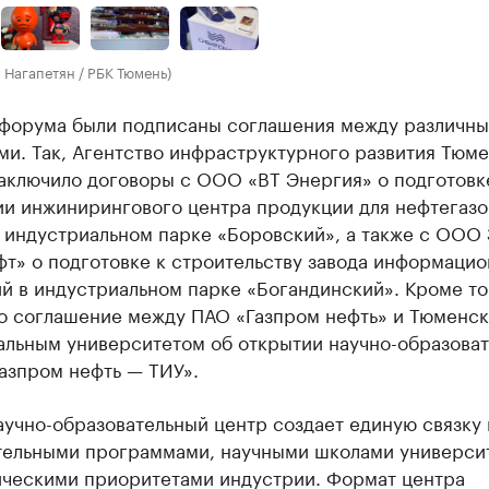
 Нагапетян / РБК Тюмень)
 форума были подписаны соглашения между различн
ми. Так, Агентство инфраструктурного развития Тюм
заключило договоры с ООО «ВТ Энергия» о подготовк
ии инжинирингового центра продукции для нефтегазо
в индустриальном парке «Боровский», а также с ООО
фт» о подготовке к строительству завода информаци
й в индустриальном парке «Богандинский». Кроме то
о соглашение между ПАО «Газпром нефть» и Тюменс
альным университетом об открытии научно-образоват
азпром нефть — ТИУ».
аучно-образовательный центр создает единую связку
тельными программами, научными школами университ
ическими приоритетами индустрии. Формат центра