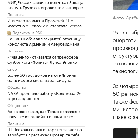
МИД России заявил о попытках Запада
втянуть Грузию в «кровавые авантюры»
Политика
Фото: Артём
Инженер по имени Прометей. Что
известно о новом ИИ-стартапе Безоса
15 сентя
Подписка на РБК
Пашинян объявил закрытой страницу
энергети
конфликта Армении и Азербайджана
производи
Политика
структур
«Фламенго» отказался от трансфера
футболиста «Зенита» Луиса Энрике
технологи
Спорт
технолог
Более 50 тыс. домов на юге Японии
остались без света из-за тайфуна
За четыре
Общество
50 регион
NASA продлило работу «Вояджера-2»
еще на один год
Также фор
Общество
министро
Axios рассказал, как Трамп оказался в
главе с 
ловушке из-за войны и памятников
Политика
✍🏻 Насколько ваш авторитет зависит от
атрибутов престижа? Проверьте себя