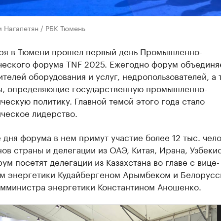
 Нагапетян / РБК Тюмень
бря в Тюмени прошел первый день Промышленно-
ческого форума TNF 2025. Ежегодно форум объединя
телей оборудования и услуг, недропользователей, а 
ы, определяющие государственную промышленно-
ческую политику. Главной темой этого года стало
ическое лидерство.
 дня форума в нем примут участие более 12 тыс. чело
ов страны и делегации из ОАЭ, Китая, Ирана, Узбекис
ум посетят делегации из Казахстана во главе с вице-
м энергетики Кудайбергеном Арымбеком и Белорусс
замминистра энергетики Константином Аношенко.