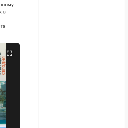
анному
х в
та