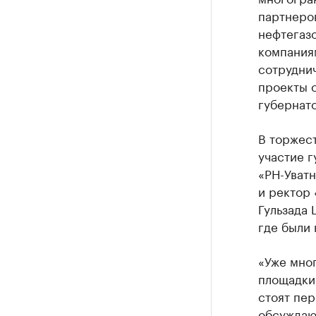
партнеро
нефтегаз
компания
сотрудни
проекты с
губернат
В торжес
участие 
«РН-Уватн
и ректор 
Гульзада 
где были
«Уже мно
площадки,
стоят пе
обсуждаю