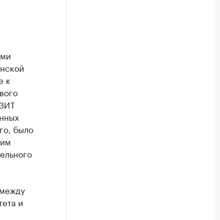
ыми
енской
е к
вого
 ЗИТ
онных
го, было
ким
ельного
 между
ета и