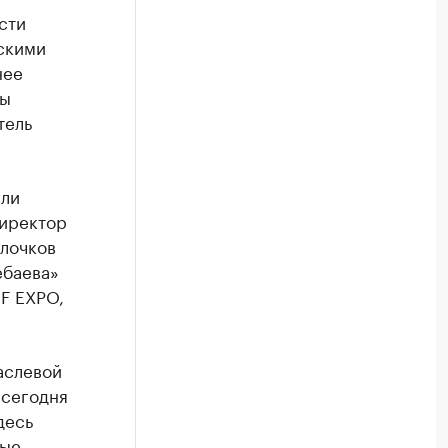
сти
скими
нее
ны
тель
яли
директор
Клочков
ебаева»
F EXPO,
аслевой
 сегодня
десь
вые