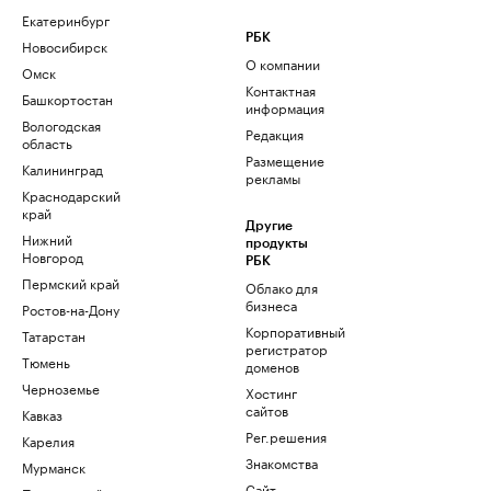
Екатеринбург
РБК
Новосибирск
О компании
Омск
Контактная
Башкортостан
информация
Вологодская
Редакция
область
Размещение
Калининград
рекламы
Краснодарский
край
Другие
Нижний
продукты
Новгород
РБК
Пермский край
Облако для
бизнеса
Ростов-на-Дону
Корпоративный
Татарстан
регистратор
Тюмень
доменов
Черноземье
Хостинг
сайтов
Кавказ
Рег.решения
Карелия
Знакомства
Мурманск
Сайт