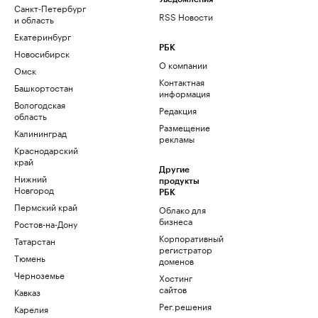
Санкт-Петербург
RSS Новости
и область
Екатеринбург
РБК
Новосибирск
О компании
Омск
Контактная
Башкортостан
информация
Вологодская
Редакция
область
Размещение
Калининград
рекламы
Краснодарский
край
Другие
Нижний
продукты
Новгород
РБК
Пермский край
Облако для
бизнеса
Ростов-на-Дону
Корпоративный
Татарстан
регистратор
Тюмень
доменов
Черноземье
Хостинг
сайтов
Кавказ
Рег.решения
Карелия