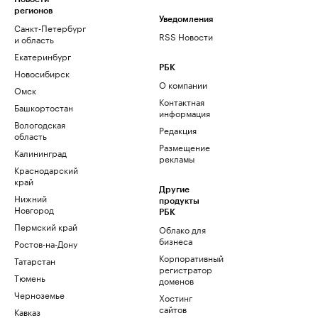
регионов
Уведомления
Санкт-Петербург
RSS Новости
и область
Екатеринбург
РБК
Новосибирск
О компании
Омск
Контактная
Башкортостан
информация
Вологодская
Редакция
область
Размещение
Калининград
рекламы
Краснодарский
край
Другие
Нижний
продукты
Новгород
РБК
Пермский край
Облако для
бизнеса
Ростов-на-Дону
Корпоративный
Татарстан
регистратор
Тюмень
доменов
Черноземье
Хостинг
сайтов
Кавказ