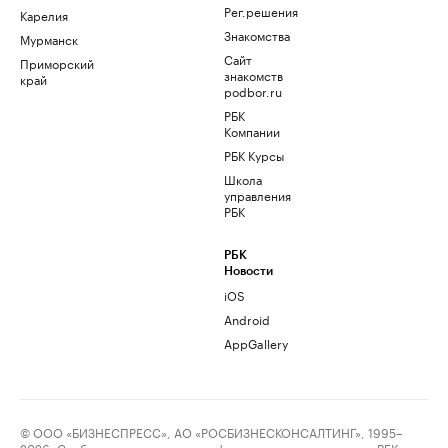
Рег.решения
Карелия
Знакомства
Мурманск
Сайт
Приморский
знакомств
край
podbor.ru
РБК
Компании
РБК Курсы
Школа
управления
РБК
РБК
Новости
iOS
Android
AppGallery
© ООО «БИЗНЕСПРЕСС», АО «РОСБИЗНЕСКОНСАЛТИНГ», 1995–
2026. Сообщения и материалы информационного агентства «РБК»