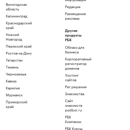
Вологодская
Редакция
область
Размещение
Калининград
рекламы
Краснодарский
край
Другие
Нижний
продукты
Новгород
РБК
Пермский край
Облако для
бизнеса
Ростов-на-Дону
Корпоративный
Татарстан
регистратор
Тюмень
доменов
Черноземье
Хостинг
сайтов
Кавказ
Рег.решения
Карелия
Знакомства
Мурманск
Сайт
Приморский
знакомств
край
podbor.ru
РБК
Компании
РБК Курсы