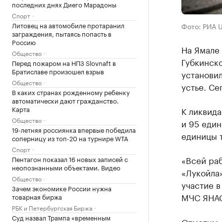
последних днях Диего Марадоны
Спорт
Литовец на автомобиле протаранил
Фото: РИА 
заграждения, пытаясь попасть в
Россию
На Ямале
Общество
Губкинск
Перед пожаром на НПЗ Slovnaft в
Братиславе произошел взрыв
установил
Общество
устье. Се
В каких странах рожденному ребенку
автоматически дают гражданство.
Карта
К ликвид
Общество
и 95 един
19-летняя россиянка впервые победила
единицы 
соперницу из топ-20 на турнире WTA
Спорт
«Всей ра
Пентагон показал 16 новых записей с
неопознанными объектами. Видео
«Лукойла»
Общество
участие в
Зачем экономике России нужна
МЧС ЯНАО
товарная биржа
РБК и Петербургская Биржа
Суд назвал Трампа «временным
Отметим,