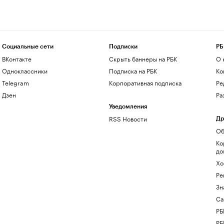
Социальные сети
Подписки
РБ
ВКонтакте
Скрыть баннеры на РБК
О 
Одноклассники
Подписка на РБК
Ко
Telegram
Корпоративная подписка
Ре
Дзен
Ра
Уведомления
RSS Новости
Др
Об
Ко
до
Хо
Ре
Зн
Са
РБ
РБ