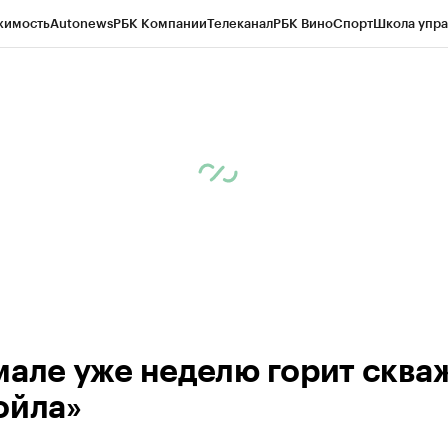
жимость
Autonews
РБК Компании
Телеканал
РБК Вино
Спорт
Школа упра
ипто
РБК Бизнес-среда
Дискуссионный клуб
Исследования
Кредитные 
Экономика
Бизнес
Технологии и медиа
Финансы
Рынок наличной валю
мале уже неделю горит сква
ойла»