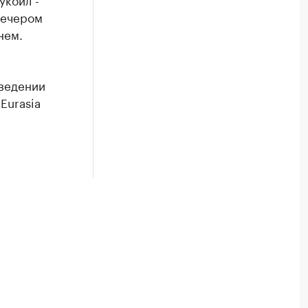
вечером
нем.
ведении
Eurasia