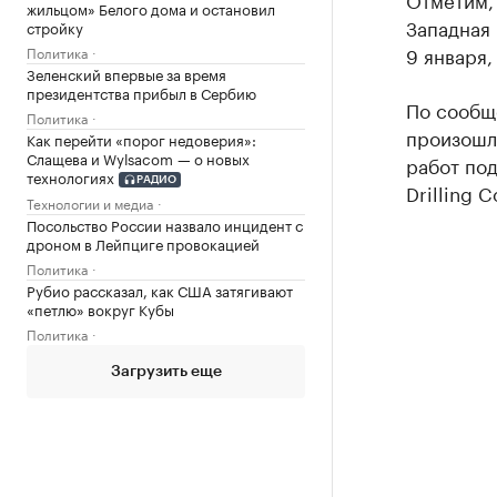
жильцом» Белого дома и остановил
Западная 
стройку
9 января
Политика
Зеленский впервые за время
президентства прибыл в Сербию
По сообщ
Политика
произошл
Как перейти «порог недоверия»:
Слащева и Wylsacom — о новых
работ под
технологиях
РАДИО
Drilling 
Технологии и медиа
Посольство России назвало инцидент с
дроном в Лейпциге провокацией
Политика
Рубио рассказал, как США затягивают
«петлю» вокруг Кубы
Политика
Загрузить еще