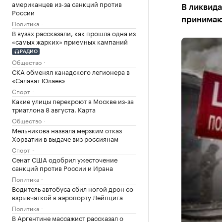
американцев из-за санкций против
В ликвид
России
принимаю
Политика
В вузах рассказали, как прошла одна из
«самых жарких» приемных кампаний
РАДИО
Общество
СКА обменял канадского легионера в
«Салават Юлаев»
Спорт
Какие улицы перекроют в Москве из-за
триатлона 8 августа. Карта
Общество
Мельникова назвала мерзким отказ
Хорватии в выдаче виз россиянам
Спорт
Сенат США одобрил ужесточение
санкций против России и Ирана
Политика
Водитель автобуса сбил ногой дрон со
взрывчаткой в аэропорту Лейпцига
Политика
В Аргентине массажист рассказал о