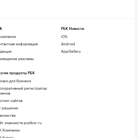
К
РБК Новости
компании
iOS
нтактная информация
Android
дакция
AppGallery
змещение рекламы
угие продукты РБК
лако для бизнеса
рпоративный регистратор
менов
стинг сайтов
г.решения
акомства
йт знакомств podbor.ru
К Компании
К Курсы