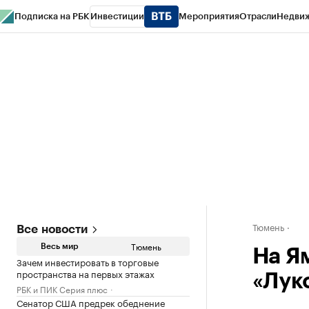
Подписка на РБК
Инвестиции
Мероприятия
Отрасли
Недви
РБК Life
Тренды
Визионеры
Национальные проекты
Город
Стиль
Кр
Конференции СПб
Спецпроекты
Проверка контрагентов
Политика
Тюмень
Все новости
Тюмень
Весь мир
На Я
Зачем инвестировать в торговые
пространства на первых этажах
«Лук
РБК и ПИК Серия плюс
Сенатор США предрек обеднение