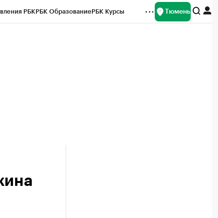
Тюмень
вления РБК
РБК Образование
РБК Курсы
рейтинги
Франшизы
Газета
Спецпроекты СПб
ты
жина