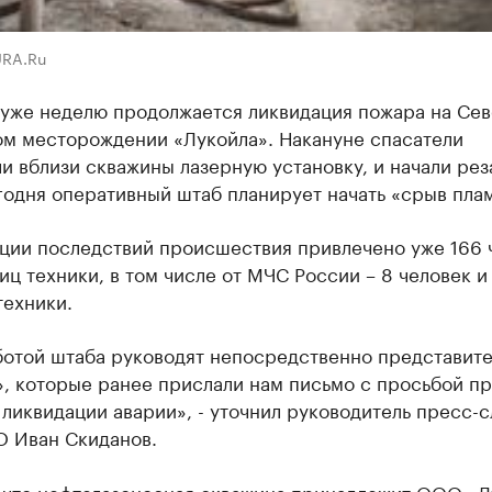
URA.Ru
 уже неделю продолжается ликвидация пожара на Сев
ом месторождении «Лукойла». Накануне спасатели
и вблизи скважины лазерную установку, и начали рез
годня оперативный штаб планирует начать «срыв пла
ации последствий происшествия привлечено уже 166 
иц техники, в том числе от МЧС России – 8 человек и
техники.
ботой штаба руководят непосредственно представит
, которые ранее прислали нам письмо с просьбой пр
 ликвидации аварии», - уточнил руководитель пресс-
 Иван Скиданов.
 что нефтегазоносная скважина принадлежит ООО «Л