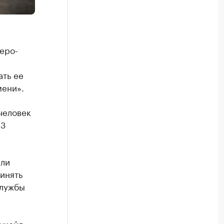
еро-
ать ее
мени».
человек
 3
ели
инять
службы
укойл -