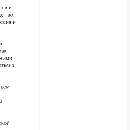
шев и
ет во
оссия и
и
как
вными
атьяна
бъем
и
ской