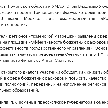
оры Тюменской области и ХМАО-Югры Владимир Яку
омарова посетят Гайдаровский форум, который пройд
16 января, в Москве. Главная тема мероприятия — «Р
 и ценности».
тели регионов «тюменской матрешки» заявлены сред
в на площадке «Эффективность бюджетных расходов 
эффективности государственного управления». Осно
ами там значатся председатель Счетной палаты РФ Т
и министр финансов Антон Силуанов.
открытого диалога участники обсудят, как снизить о
й в сфере бюджетных расходов и повысить качество
ии полномочий, переданных на исполнение регионов 
льных образований.
щили РБК Тюмень в пресс-службе губернатора Тюмен
Владимир Якушев также примет участие в пленарной