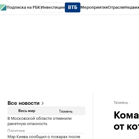
Подписка на РБК
Инвестиции
Мероприятия
Отрасли
Недви
РБК Life
Тренды
Визионеры
Национальные проекты
Город
Стиль
Кр
Конференции СПб
Спецпроекты
Проверка контрагентов
Политика
Тюмень
Все новости
Тюмень
Весь мир
Кома
В Московской области отменили
ракетную опасность
от к
Политика
Мэр Киева сообщил о пожарах после