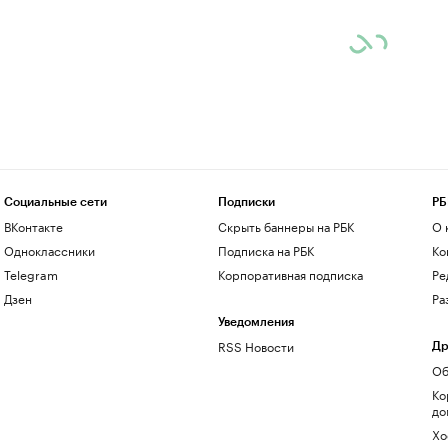
Социальные сети
Подписки
РБ
ВКонтакте
Скрыть баннеры на РБК
О 
Одноклассники
Подписка на РБК
Ко
Telegram
Корпоративная подписка
Ре
Дзен
Ра
Уведомления
RSS Новости
Др
Об
Ко
до
Хо