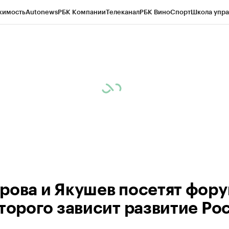
жимость
Autonews
РБК Компании
Телеканал
РБК Вино
Спорт
Школа упра
ипто
РБК Бизнес-среда
Дискуссионный клуб
Исследования
Кредитные 
Экономика
Бизнес
Технологии и медиа
Финансы
Рынок наличной валю
рова и Якушев посетят фору
оторого зависит развитие Ро