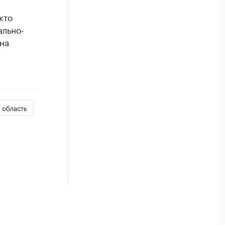
кто
ально-
на
 область