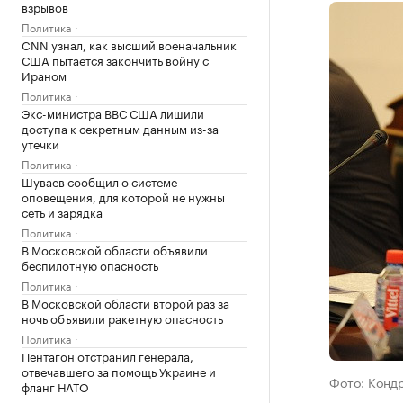
взрывов
Политика
CNN узнал, как высший военачальник
США пытается закончить войну с
Ираном
Политика
Экс-министра ВВС США лишили
доступа к секретным данным из-за
утечки
Политика
Шуваев сообщил о системе
оповещения, для которой не нужны
сеть и зарядка
Политика
В Московской области объявили
беспилотную опасность
Политика
В Московской области второй раз за
ночь объявили ракетную опасность
Политика
Пентагон отстранил генерала,
отвечавшего за помощь Украине и
Фото: Конд
фланг НАТО