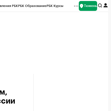
Тюмень
вления РБК
РБК Образование
РБК Курсы
рейтинги
Франшизы
Газета
Спецпроекты СПб
ты
м,
ссии