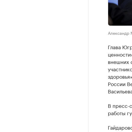
Александр 
Глава Югр
ценности
внешних с
участник
здоровья
России В
Васильева
В пресс-с
работы гу
Гайдаров