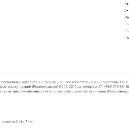
Ре
Зн
Са
РБ
РБ
Шк
ения и материалы информационного агентства «РБК» (свидетельство о 
овых коммуникаций (Роскомнадзор) 09.12.2015 за номером ИА №ФС77-63848) 
 связи, информационных технологий и массовых коммуникаций (Роскомнадз
нажмите Ctrl + Enter