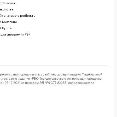
г.решения
акомства
йт знакомств podbor.ru
К Компании
К Курсы
ола управления РБК
регистрации средства массовой информации выдано Федеральной
и сетевого издания «РБК» (свидетельство о регистрации средства
ор) 03.12.2021 за номером ЭЛ №ФС77-82385) сопровождаются