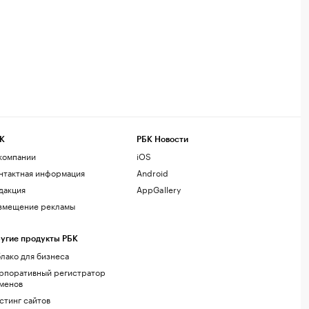
К
РБК Новости
компании
iOS
нтактная информация
Android
дакция
AppGallery
змещение рекламы
угие продукты РБК
лако для бизнеса
рпоративный регистратор
менов
стинг сайтов