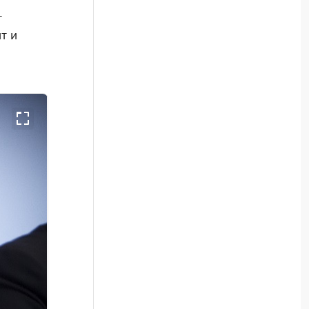
т
т и