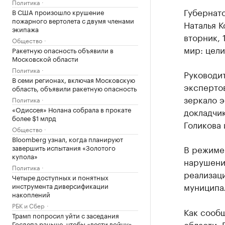
Политика
Губернат
В США произошло крушение
пожарного вертолета с двумя членами
Наталья К
экипажа
вторник, 
Общество
мир: цели
Ракетную опасность объявили в
Московской области
Политика
Руководи
В семи регионах, включая Московскую
эксперто
область, объявили ракетную опасность
зеркало 
Политика
«Одиссея» Нолана собрала в прокате
докладчик
более $1 млрд
Голикова 
Общество
Bloomberg узнал, когда планируют
завершить испытания «Золотого
В режиме 
купола»
нарушени
Политика
реализац
Четыре доступных и понятных
муниципа
инструмента диверсификации
накоплений
РБК и Сбер
Как сооб
Трамп попросил уйти с заседания
области, 
Госдепа раньше, чтобы «вести войну»