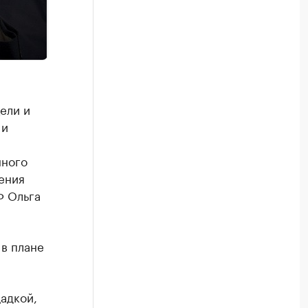
ели и
 и
нного
ения
Ф Ольга
 в плане
адкой,