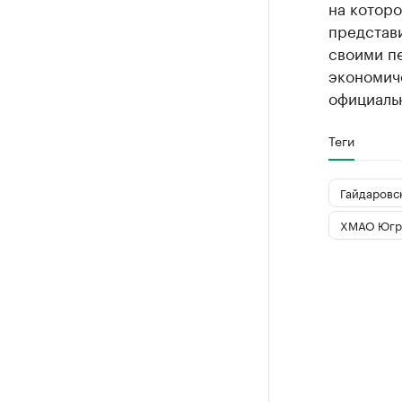
на которо
представи
своими п
экономиче
официаль
Теги
Гайдаровс
ХМАО Югр