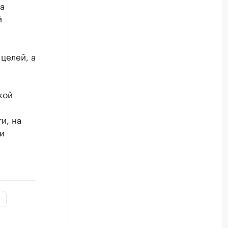
а
й
целей, а
кой
и, на
и