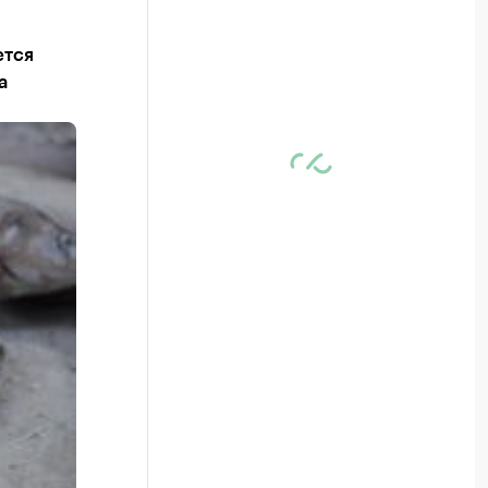
ется
а