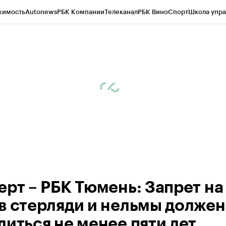
жимость
Autonews
РБК Компании
Телеканал
РБК Вино
Спорт
Школа упра
ипто
РБК Бизнес-среда
Дискуссионный клуб
Исследования
Кредитные 
Экономика
Бизнес
Технологии и медиа
Финансы
Рынок наличной валю
ерт – РБК Тюмень: Запрет на
в стерляди и нельмы должен
литься не менее пяти лет