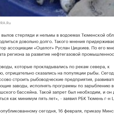
URA.Ru
 вылов стерляди и нельмы в водоемах Тюменской обл
одлиться довольно долго. Такого мнения придержива
тор ассоциации «Оцелот» Руслан Цицкиев. По его мн
ата региона за развитие нефтегазовой промышленнос
воды, которые прокладывались по рекам севера, к
, отрицательно сказались на популяции рыбы. Сегод
ссово строить рыбоводческие предприятия, развиват
ющие заводы, исполнять программы по зарыблению 
шского бассейна. Такой запрет был необходим, и он
ься как минимум пять лет», - заявил РБК Тюмень г-н 
опубликованному сегодня, 16 февраля, приказу Минс