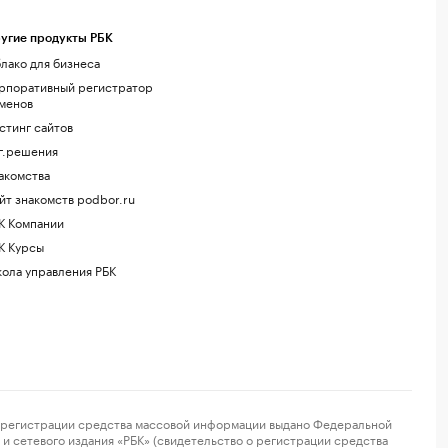
угие продукты РБК
лако для бизнеса
рпоративный регистратор
менов
стинг сайтов
г.решения
акомства
йт знакомств podbor.ru
К Компании
К Курсы
ола управления РБК
регистрации средства массовой информации выдано Федеральной
и сетевого издания «РБК» (свидетельство о регистрации средства