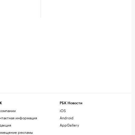
К
РБК Новости
компании
iOS
нтактная информация
Android
дакция
AppGallery
змещение рекламы