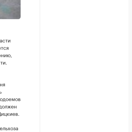
асти
ется
ению,
ти.
ня
ь
водоемов
 должен
Цицкиев.
ельхоза