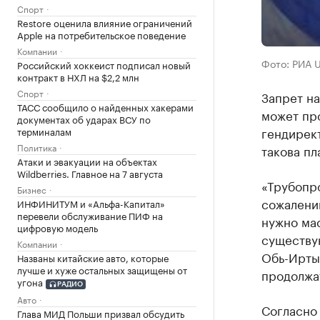
Спорт
Restore оценила влияние ограничений
Apple на потребительское поведение
Компании
Фото: РИА 
Российский хоккеист подписал новый
контракт в НХЛ на $2,2 млн
Спорт
Запрет на
ТАСС сообщило о найденных хакерами
может пр
документах об ударах ВСУ по
гендирек
терминалам
Политика
такова пл
Атаки и эвакуации на объектах
Wildberries. Главное на 7 августа
«Трубопро
Бизнес
сожалению
ИНФИНИТУМ и «Альфа-Капитал»
перевели обслуживание ПИФ на
нужно ма
цифровую модель
существу
Компании
Обь-Ирты
Названы китайские авто, которые
лучше и хуже остальных защищены от
продолжат
угона
РАДИО
Авто
Согласно 
Глава МИД Польши призвал обсудить