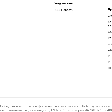
Уведомления
RSS Новости
Др
Об
Ко
до
Хо
Ре
Зн
Са
РБ
РБ
Шк
ения и материалы информационного агентства «РБК» (свидетельство о 
овых коммуникаций (Роскомнадзор) 09.12.2015 за номером ИА №ФС77-63848) 