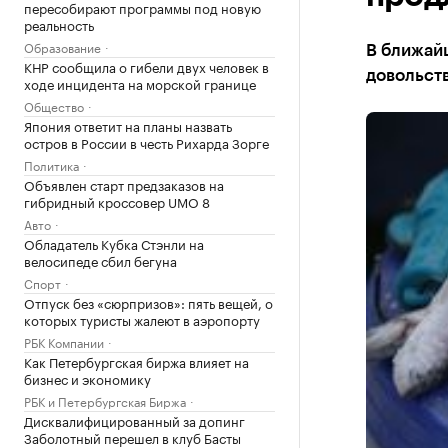
пересобирают программы под новую
реальность
Образование
В ближай
КНР сообщила о гибели двух человек в
довольст
ходе инцидента на морской границе
Общество
Япония ответит на планы назвать
остров в России в честь Рихарда Зорге
Политика
Объявлен старт предзаказов на
гибридный кроссовер UMO 8
Авто
Обладатель Кубка Стэнли на
велосипеде сбил бегуна
Спорт
Отпуск без «сюрпризов»: пять вещей, о
которых туристы жалеют в аэропорту
РБК Компании
Как Петербургская биржа влияет на
бизнес и экономику
РБК и Петербургская Биржа
Дисквалифицированный за допинг
Заболотный перешел в клуб Басты