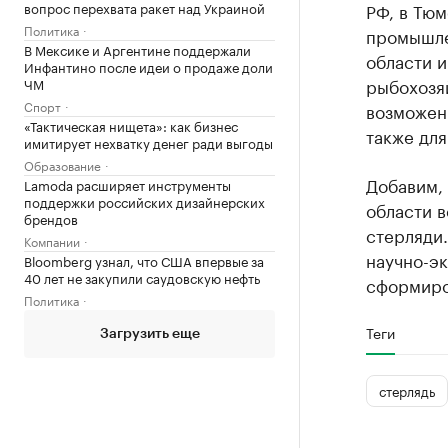
вопрос перехвата ракет над Украиной
РФ, в Тюм
Политика
промышле
В Мексике и Аргентине поддержали
области 
Инфантино после идеи о продаже доли
рыбохозя
ЧМ
Спорт
возможен 
«Тактическая нищета»: как бизнес
также для
имитирует нехватку денег ради выгоды
Образование
Добавим,
Lamoda расширяет инструменты
поддержки российских дизайнерских
области 
брендов
стерляди.
Компании
научно-э
Bloomberg узнал, что США впервые за
40 лет не закупили саудовскую нефть
сформиро
Политика
Теги
Загрузить еще
стерлядь