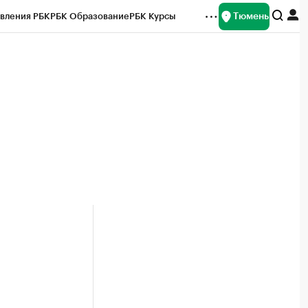
Тюмень
вления РБК
РБК Образование
РБК Курсы
рейтинги
Франшизы
Газета
Спецпроекты СПб
ты