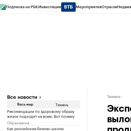
Подписка на РБК
Инвестиции
Мероприятия
Отрасли
Недви
РБК Life
Тренды
Визионеры
Национальные проекты
Город
Стиль
Кр
Конференции СПб
Спецпроекты
Проверка контрагентов
Политика
Тюмень
Все новости
Тюмень
Весь мир
Эксп
Рекомендации по здоровому образу
жизни подходят не всем. Вот почему
выло
Образование
Как российские бизнес-школы
прод