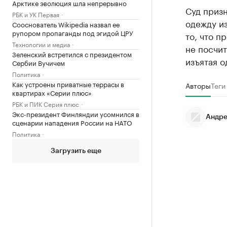
Арктике эволюция шла непрерывно
Суд призн
РБК и УК Первая
одежду из
Сооснователь Wikipedia назвал ее
рупором пропаганды под эгидой ЦРУ
то, что п
Технологии и медиа
не посчит
Зеленский встретился с президентом
изъятая о
Сербии Вучичем
Политика
Как устроены приватные террасы в
Авторы
Теги
квартирах «Серии плюс»
РБК и ПИК Серия плюс
Экс-президент Финляндии усомнился в
Андре
сценарии нападения России на НАТО
Политика
Загрузить еще