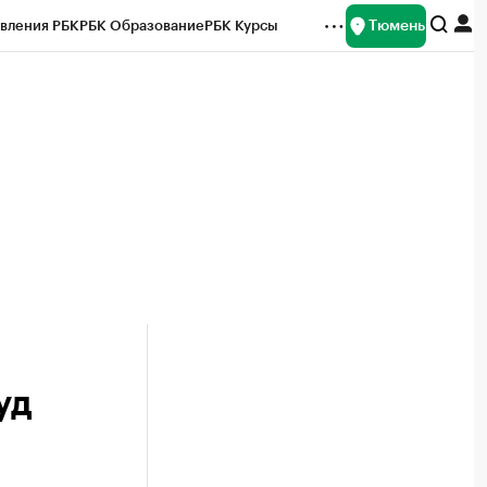
Тюмень
вления РБК
РБК Образование
РБК Курсы
рейтинги
Франшизы
Газета
Спецпроекты СПб
ты
уд