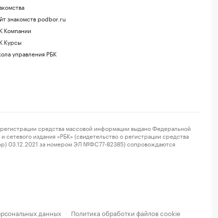
акомства
йт знакомств podbor.ru
К Компании
К Курсы
ола управления РБК
регистрации средства массовой информации выдано Федеральной
и сетевого издания «РБК» (свидетельство о регистрации средства
ор) 03.12.2021 за номером ЭЛ №ФС77-82385) сопровождаются
ерсональных данных
Политика обработки файлов cookie
·