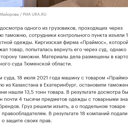
 Майорова / РИА URA.RU
досмотра одного из грузовиков, проходящих через
 таможню, сотрудники контрольного пункта изъяли 1
ктной одежды. Киргизская фирма «Праймос», которо
ал товар, попыталась вернуть его через суд, однако 
сторону таможни. Материалы дела размещены в карт
ного суда Тюменской области.
 суда, 18 июля 2021 года машину с товаром «Праймо
 из Казахстана в Екатеринбург, остановили таможен
ни нашли 13,5 тонн товара. В результате досмотра б
н почти 4 тысячи предметов одежды с товарными зн
рендов. Груз решили изъять, а о поддельном товаре
правообладателям. В результате 18 компаний подали
 о защите своих прав.