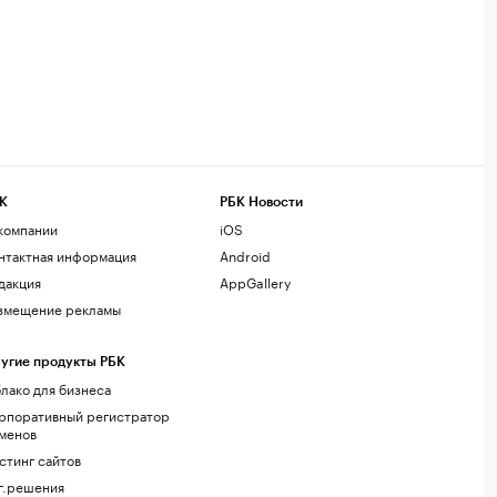
К
РБК Новости
компании
iOS
нтактная информация
Android
дакция
AppGallery
змещение рекламы
угие продукты РБК
лако для бизнеса
рпоративный регистратор
менов
стинг сайтов
г.решения