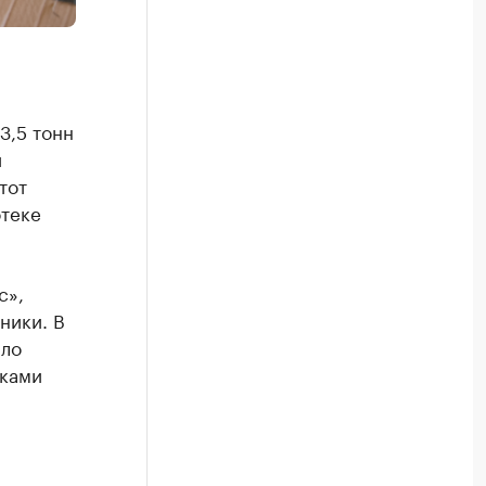
3,5 тонн
й
тот
отеке
с»,
ники. В
ыло
аками