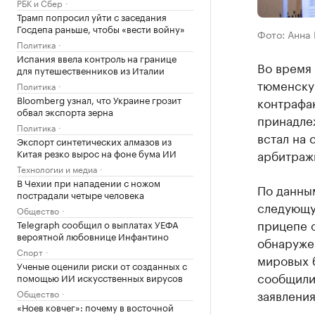
РБК и Сбер
Трамп попросил уйти с заседания
Госдепа раньше, чтобы «вести войну»
Фото: Анна
Политика
Испания ввела контроль на границе
Во время 
для путешественников из Италии
тюменскую
Политика
Bloomberg узнал, что Украине грозит
контрафа
обвал экспорта зерна
принадлеж
Политика
встал на 
Экспорт синтетических алмазов из
Китая резко вырос на фоне бума ИИ
арбитраж
Технологии и медиа
В Чехии при нападении с ножом
По данным
пострадали четыре человека
следующую
Общество
прицепе о
Telegraph сообщил о выплатах УЕФА
вероятной любовнице Инфантино
обнаруже
Спорт
мировых б
Ученые оценили риски от созданных с
сообщили 
помощью ИИ искусственных вирусов
заявления
Общество
«Ноев ковчег»: почему в восточной