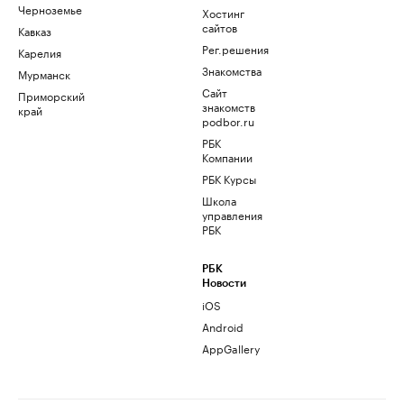
Черноземье
Хостинг
сайтов
Кавказ
Рег.решения
Карелия
Знакомства
Мурманск
Сайт
Приморский
знакомств
край
podbor.ru
РБК
Компании
РБК Курсы
Школа
управления
РБК
РБК
Новости
iOS
Android
AppGallery