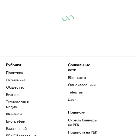
Рубрики
Социальные
сети
Политика
ВКонтакте
Экономика
Одноклассники
Общество
Telegram
Бизнес
Дзен
Технологии и
медиа
Финансы
Подписки
Скрыть баннеры
Биографии
на РБК
База знаний
Подписка на РБК
РБК Образование