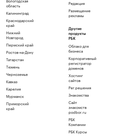
Вологодская
Редакция
область
Размещение
Калининград
рекламы
Краснодарский
край
Другие
Нижний
продукты
Новгород
РБК
Пермский край
Облако для
бизнеса
Ростов-на-Дону
Корпоративный
Татарстан
регистратор
Тюмень
доменов
Черноземье
Хостинг
сайтов
Кавказ
Рег.решения
Карелия
Знакомства
Мурманск
Сайт
Приморский
знакомств
край
podbor.ru
РБК
Компании
РБК Курсы