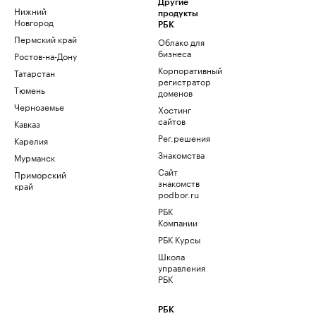
Другие
Нижний
продукты
Новгород
РБК
Пермский край
Облако для
бизнеса
Ростов-на-Дону
Корпоративный
Татарстан
регистратор
Тюмень
доменов
Черноземье
Хостинг
сайтов
Кавказ
Рег.решения
Карелия
Знакомства
Мурманск
Сайт
Приморский
знакомств
край
podbor.ru
РБК
Компании
РБК Курсы
Школа
управления
РБК
РБК