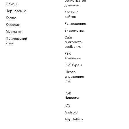
Тюмень
доменов
Черноземье
Хостинг
сайтов
Кавказ
Рег.решения
Карелия
Знакомства
Мурманск
Сайт
Приморский
знакомств
край
podbor.ru
РБК
Компании
РБК Курсы
Школа
управления
РБК
РБК
Новости
iOS
Android
AppGallery