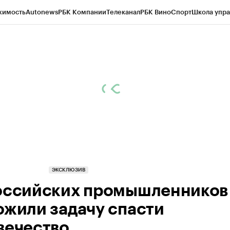
жимость
Autonews
РБК Компании
Телеканал
РБК Вино
Спорт
Школа упра
ипто
РБК Бизнес-среда
Дискуссионный клуб
Исследования
Кредитные 
Экономика
Бизнес
Технологии и медиа
Финансы
Рынок наличной валю
ЭКСКЛЮЗИВ
оссийских промышленников
ожили задачу спасти
вечество