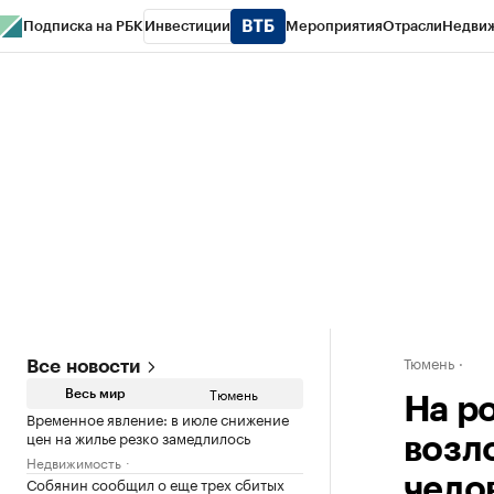
Подписка на РБК
Инвестиции
Мероприятия
Отрасли
Недви
РБК Life
Тренды
Визионеры
Национальные проекты
Город
Стиль
Кр
Конференции СПб
Спецпроекты
Проверка контрагентов
Политика
Тюмень
Все новости
Тюмень
Весь мир
На р
Временное явление: в июле снижение
цен на жилье резко замедлилось
возл
Недвижимость
Собянин сообщил о еще трех сбитых
чело