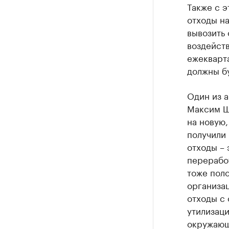
Также с э
отходы на
вывозить 
воздейст
ежекварта
должны бу
Один из а
Максим Ш
на новую,
получили 
отходы – 
переработ
тоже поло
организац
отходы с 
утилизаци
окружающ