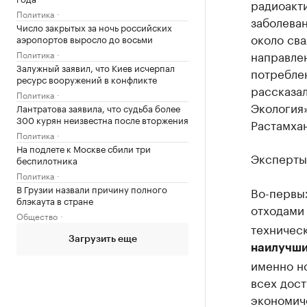
радиоакт
Политика
заболеван
Число закрытых за ночь российских
около св
аэропортов выросло до восьми
направлен
Политика
Залужный заявил, что Киев исчерпал
потреблен
ресурс вооружений в конфликте
рассказа
Политика
Экология
Лантратова заявила, что судьба более
300 курян неизвестна после вторжения
Растамха
Политика
На подлете к Москве сбили три
Эксперты
беспилотника
Политика
В Грузии назвали причину полного
Во-первых
блэкаута в стране
отходами
Общество
техническ
Загрузить еще
наилучш
именно но
всех дос
экономич