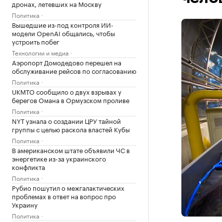
дронах, летевших на Москву
Политика
Вышедшие из-под контроля ИИ-
модели OpenAI общались, чтобы
устроить побег
Технологии и медиа
Аэропорт Домодедово перешел на
обслуживание рейсов по согласованию
Политика
UKMTO сообщило о двух взрывах у
берегов Омана в Ормузском проливе
Политика
NYT узнала о создании ЦРУ тайной
группы с целью раскола властей Кубы
Политика
В американском штате объявили ЧС в
энергетике из-за украинского
конфликта
Политика
Рубио пошутил о межгалактических
проблемах в ответ на вопрос про
Украину
Политика