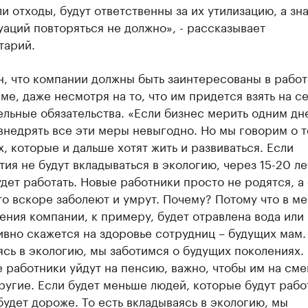
и отходы, будут ответственны за их утилизацию, а зн
уаций повторяться не должно», - рассказывает
тарий.
, что компании должны быть заинтересованы в работ
ме, даже несмотря на то, что им придется взять на с
льные обязательства. «Если бизнес мерить одним дне
внедрять все эти меры невыгодно. Но мы говорим о т
, которые и дальше хотят жить и развиваться. Если
ия не будут вкладываться в экологию, через 15-20 ле
дет работать. Новые работники просто не родятся, а
то вскоре заболеют и умрут. Почему? Потому что в ме
ния компании, к примеру, будет отравлена вода или 
ивно скажется на здоровье сотрудниц – будущих мам.
сь в экологию, мы заботимся о будущих поколениях. 
работники уйдут на пенсию, важно, чтобы им на сме
угие. Если будет меньше людей, которые будут работ
будет дороже. То есть вкладываясь в экологию, мы