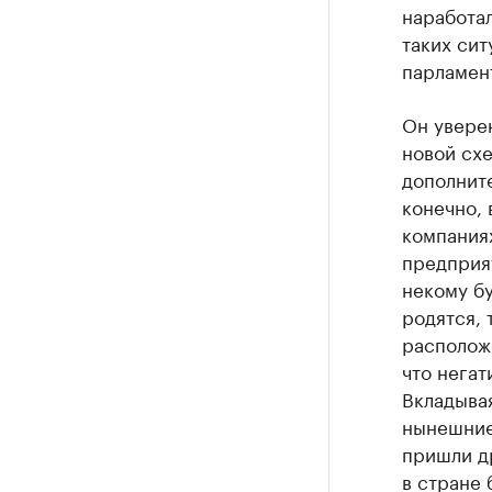
наработал
таких сит
парламен
Он уверен
новой схе
дополните
конечно, 
компаниях
предприят
некому бу
родятся, 
расположе
что негат
Вкладывая
нынешние 
пришли др
в стране 