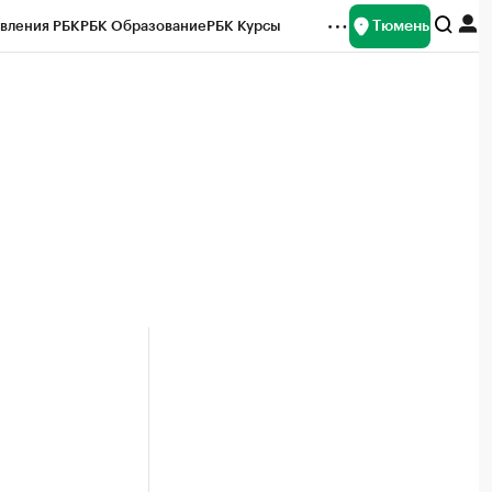
Тюмень
вления РБК
РБК Образование
РБК Курсы
рейтинги
Франшизы
Газета
Спецпроекты СПб
ты