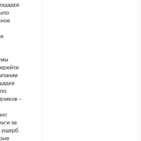
лощадке
было
вное
ия
умы
перейти
омпании
ощадке
 по
дчиков –
анс
ьги за
а ущерб
орые