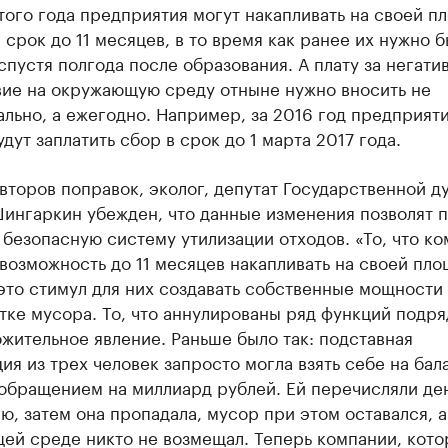
того года предприятия могут накапливать на своей п
 срок до 11 месяцев, в то время как ранее их нужно 
спустя полгода после образования. А плату за негати
вие на окружающую среду отныне нужно вносить не
льно, а ежегодно. Например, за 2016 год предприят
дут заплатить сбор в срок до 1 марта 2017 года.
второв поправок, эколог, депутат Государственной д
ингаркин убежден, что данные изменения позволят 
 безопасную систему утилизации отходов. «То, что к
возможность до 11 месяцев накапливать на своей пл
это стимул для них создавать собственные мощности
ке мусора. То, что аннулированы ряд функций подря
жительное явление. Раньше было так: подставная
ия из трех человек запросто могла взять себе на бал
обращением на миллиард рублей. Ей перечисляли ден
ю, затем она пропадала, мусор при этом оставался, 
ей среде никто не возмещал. Теперь компании, кот