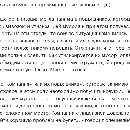
овые компании, промышленные заводы и т.д.).
ьше организация могла нанимать подрядчиков, котор
ь вывозом и утилизацией мусора и при этом получал
ости на эти отходы, то сейчас ситуация изменилась.
го образовались отходы, является их владельцем, и эт
ости нельзя никому передать. Это значит, что предп
ми должны следить, как утилизируется их мусор, опла
еобходимости вред, нанесенный окружающей среде и
 комментирует Ольга Масленникова.
о, компаниям или их подрядчикам, которые занимаю
тходов, в этом году необходимо получить новую лиц
ировку мусора. «То есть увеличиваются шансы, что 
иматься добросовестные организации, которые не вы
неположенном месте. Компаний с лицензией довольно
йти хорошую проблем не будет», - говорит специалис