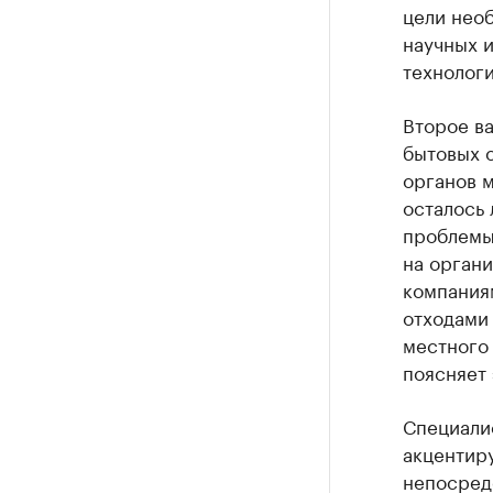
цели нео
научных 
технологи
Второе ва
бытовых о
органов 
осталось 
проблемы,
на органи
компаниям
отходами 
местного
поясняет 
Специали
акцентиру
непосред