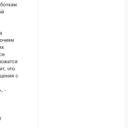
аботкам
ой
а
мочиям
ях
се
ложатся
т, что
щения с
, -
т