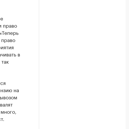
ые
и право
 «Теперь
о право
риятия
чивать в
 так
тся
ензию на
вывозом
валят
 много,
т.