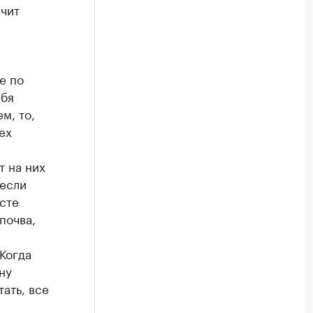
ачит
е по
ебя
м, то,
ех
т на них
 если
сте
почва,
Когда
ну
ать, все