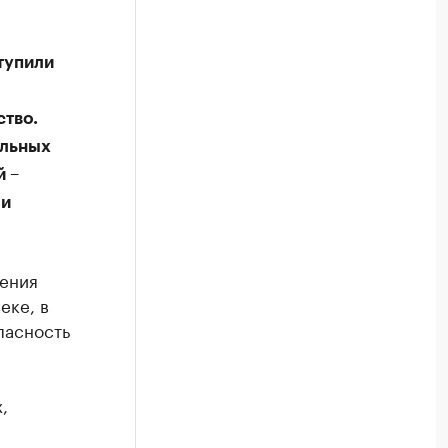
тупили
ство.
ельных
 –
ми
ления
еке, в
пасность
,