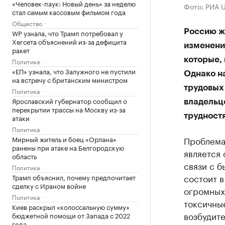
«Человек-паук: Новый день» за неделю
Фото: РИА 
стал самым кассовым фильмом года
Общество
Россию жд
WP узнала, что Трамп потребовал у
Хегсета объяснений из-за дефицита
изменения
ракет
которые, 
Политика
«ЕП» узнала, что Залужного не пустили
Однако н
на встречу с британским министром
трудовых
Политика
Ярославский губернатор сообщил о
владельце
перекрытии трассы на Москву из-за
трудност
атаки
Политика
Мирный житель и боец «Орлана»
Проблема 
ранены при атаке на Белгородскую
является 
область
связи с б
Политика
состоит в
Трамп объяснил, почему предпочитает
сделку с Ираном войне
огромных 
Политика
токсичны
Киев раскрыл «колоссальную сумму»
возбудит
бюджетной помощи от Запада с 2022
года