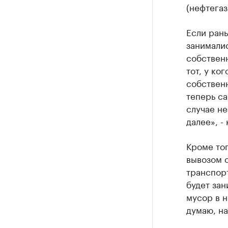
(нефтегаз
Если ран
занималис
собственн
тот, у ко
собственн
теперь са
случае н
далее», -
Кроме тог
вывозом о
транспорт
будет зан
мусор в 
думаю, на