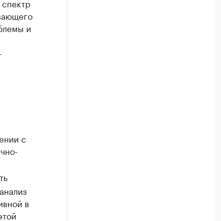
 спектр
ивающего
блемы и
-
ении с
чно-
ть
анализ
ивной в
этой