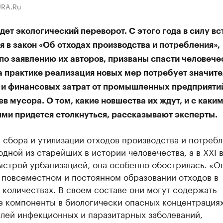
URA.Ru
ет экологический переворот. С этого года в силу вс
 в закон «Об отходах производства и потребления»,
по заявлению их авторов, призваны спасти человече
а практике реализация новых мер потребует значит
 и финансовых затрат от промышленных предприятий
в мусора. О том, какие новшества их ждут, и с каки
ями придется столкнуться, рассказывают эксперты.
сбора и утилизации отходов производства и потреб
одной из старейших в истории человечества, а в XXI в
ыстрой урбанизацией, она особенно обострилась. «О
 повсеместном и постоянном образовании отходов в
количествах. В своем составе они могут содержать
е компоненты в биологически опасных концентрациях
елей инфекционных и паразитарных заболеваний,