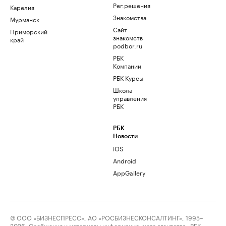
Рег.решения
Карелия
Знакомства
Мурманск
Сайт
Приморский
знакомств
край
podbor.ru
РБК
Компании
РБК Курсы
Школа
управления
РБК
РБК
Новости
iOS
Android
AppGallery
© ООО «БИЗНЕСПРЕСС», АО «РОСБИЗНЕСКОНСАЛТИНГ», 1995–
2026. Сообщения и материалы информационного агентства «РБК»