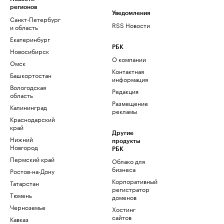
регионов
Уведомления
Санкт-Петербург
RSS Новости
и область
Екатеринбург
РБК
Новосибирск
О компании
Омск
Контактная
Башкортостан
информация
Вологодская
Редакция
область
Размещение
Калининград
рекламы
Краснодарский
край
Другие
Нижний
продукты
Новгород
РБК
Пермский край
Облако для
бизнеса
Ростов-на-Дону
Корпоративный
Татарстан
регистратор
Тюмень
доменов
Черноземье
Хостинг
сайтов
Кавказ