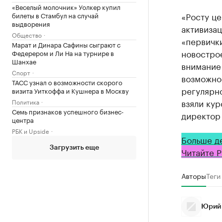
«Веселый молочник» Уолкер купил
«Росту це
билеты в Стамбул на случай
выдворения
активизац
Общество
«первички
Марат и Динара Сафины сыграют с
новострое
Федерером и Ли На на турнире в
Шанхае
внимание 
Спорт
возможнос
ТАСС узнал о возможности скорого
регулярн
визита Уиткоффа и Кушнера в Москву
взяли кур
Политика
Семь признаков успешного бизнес-
директор
центра
РБК и Upside
Больше д
Загрузить еще
Читайте Р
Авторы
Теги
Юрий