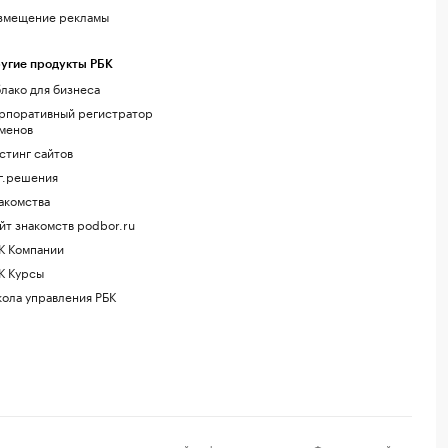
змещение рекламы
угие продукты РБК
лако для бизнеса
рпоративный регистратор
менов
стинг сайтов
г.решения
акомства
йт знакомств podbor.ru
К Компании
К Курсы
ола управления РБК