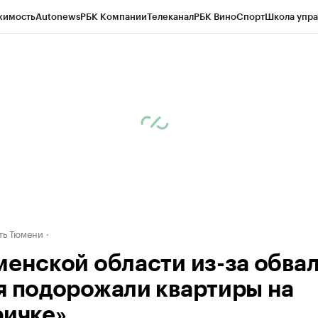
жимость
Autonews
РБК Компании
Телеканал
РБК Вино
Спорт
Школа упра
ипто
РБК Бизнес-среда
Дискуссионный клуб
Исследования
Кредитные 
Экономика
Бизнес
Технологии и медиа
Финансы
Рынок наличной валю
ть Тюмени
менской области из-за обва
я подорожали квартиры на
ричке»