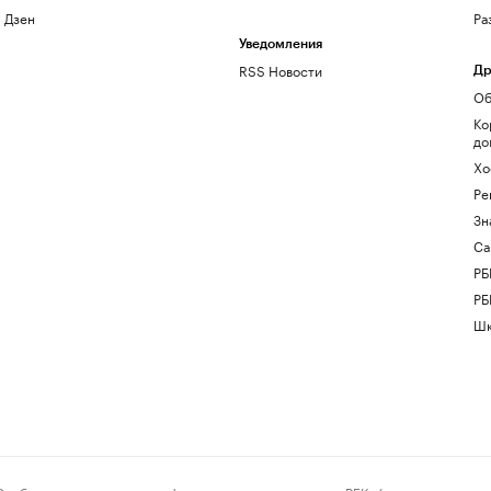
Дзен
Ра
Уведомления
RSS Новости
Др
Об
Ко
до
Хо
Ре
Зн
Са
РБ
РБ
Шк