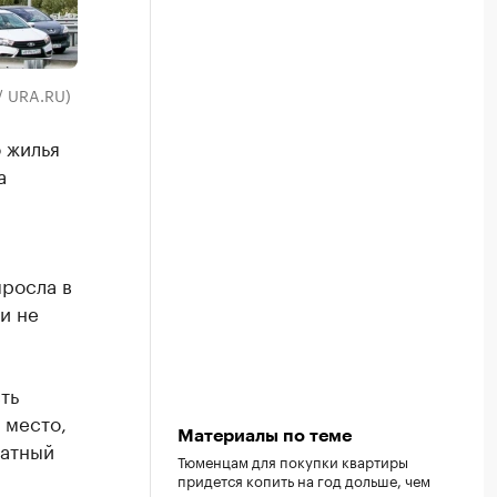
/ URA.RU)
 жилья
а
ыросла в
и не
ть
 место,
Материалы по теме
ратный
Тюменцам для покупки квартиры
придется копить на год дольше, чем