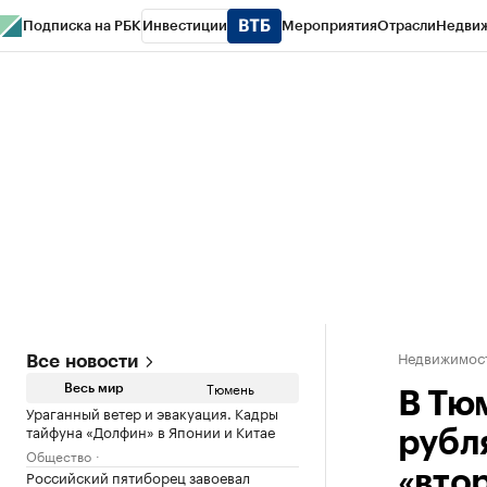
Подписка на РБК
Инвестиции
Мероприятия
Отрасли
Недви
РБК Life
Тренды
Визионеры
Национальные проекты
Город
Стиль
Кр
Конференции СПб
Спецпроекты
Проверка контрагентов
Политика
Недвижимос
Все новости
Тюмень
Весь мир
В Тю
Ураганный ветер и эвакуация. Кадры
тайфуна «Долфин» в Японии и Китае
рубл
Общество
Российский пятиборец завоевал
«вто