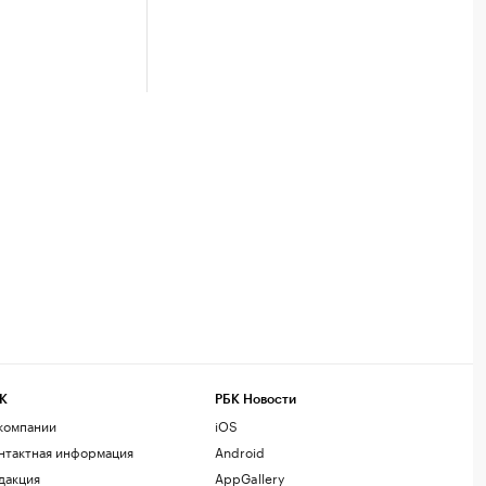
К
РБК Новости
компании
iOS
нтактная информация
Android
дакция
AppGallery