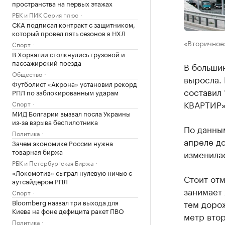
пространства на первых этажах
РБК и ПИК Серия плюс
СКА подписал контракт с защитником,
который провел пять сезонов в НХЛ
«Вторичное»
Спорт
В Хорватии столкнулись грузовой и
пассажирский поезда
В большин
Общество
выросла.
Футболист «Акрона» установил рекорд
составил
РПЛ по заблокированным ударам
КВАРТИР»
Спорт
МИД Болгарии вызвал посла Украины
из-за взрыва беспилотника
По данным
Политика
апреле до
Зачем экономике России нужна
товарная биржа
изменилас
РБК и Петербургская Биржа
«Локомотив» сыграл нулевую ничью с
Стоит отм
аутсайдером РПЛ
занимает 
Спорт
Bloomberg назвал три выхода для
тем дорож
Киева на фоне дефицита ракет ПВО
метр вто
Политика