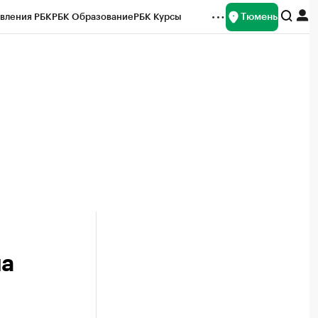
Тюмень
вления РБК
РБК Образование
РБК Курсы
рейтинги
Франшизы
Газета
Спецпроекты СПб
ты
ла