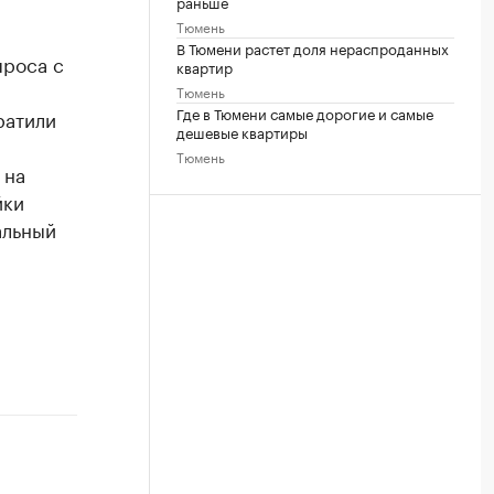
раньше
Тюмень
В Тюмени растет доля нераспроданных
проса с
квартир
Тюмень
Где в Тюмени самые дорогие и самые
ратили
дешевые квартиры
Тюмень
 на
йки
альный