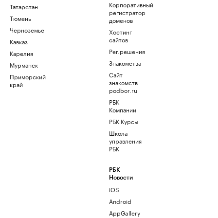
Корпоративный
Татарстан
регистратор
Тюмень
доменов
Черноземье
Хостинг
сайтов
Кавказ
Рег.решения
Карелия
Знакомства
Мурманск
Сайт
Приморский
знакомств
край
podbor.ru
РБК
Компании
РБК Курсы
Школа
управления
РБК
РБК
Новости
iOS
Android
AppGallery