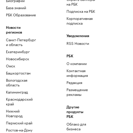
Биографии
на РБК
База знаний
Подписка на РБК
РБК Образование
Корпоративная
подписка
Новости
регионов
Уведомления
Санкт-Петербург
RSS Новости
и область
Екатеринбург
РБК
Новосибирск
О компании
Омск
Контактная
Башкортостан
информация
Вологодская
Редакция
область
Размещение
Калининград
рекламы
Краснодарский
край
Другие
Нижний
продукты
Новгород
РБК
Пермский край
Облако для
бизнеса
Ростов-на-Дону